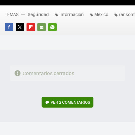
TEMAS
Seguridad
Información
México
ransom
FACEBOOK
TWITTER
FLIPBOARD
E-
WHATSAPP
MAIL
Comentarios cerrados
VER
2 COMENTARIOS