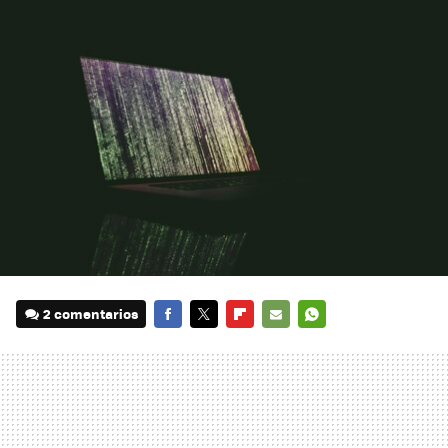
2 comentarios
FACEBOOK
TWITTER
FLIPBOARD
E-
WHATSAPP
MAIL