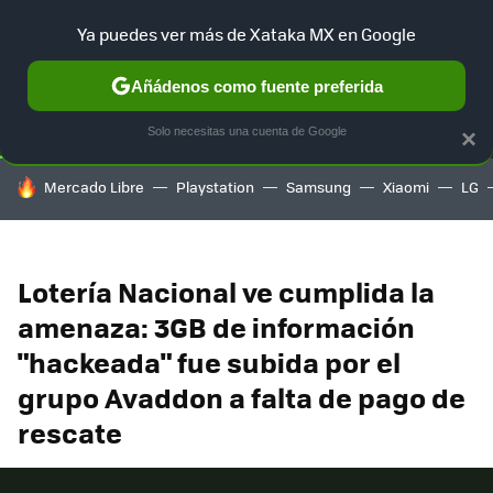
Ya puedes ver más de Xataka MX en Google
SELECCIÓN
GAMING
HOME
AUTO
TERRITORIO SAM
Añádenos como fuente preferida
Solo necesitas una cuenta de Google
×
HOY SE HABLA DE
Mercado Libre
Playstation
Samsung
Xiaomi
LG
Lotería Nacional ve cumplida la
amenaza: 3GB de información
"hackeada" fue subida por el
grupo Avaddon a falta de pago de
rescate