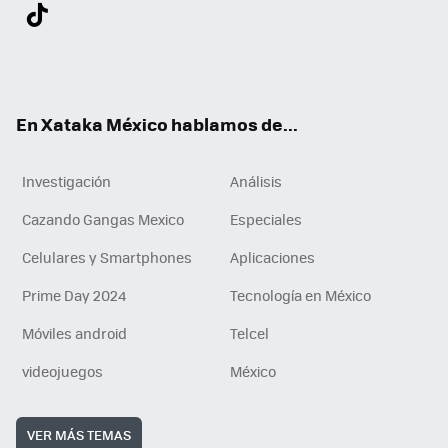
Twit
Fac
You
Inst
Tele
RSS
Flip
Link
ter
ebo
tub
agr
gra
boa
edI
Tikt
ok
e
am
m
rd
n
ok
En Xataka México hablamos de...
Investigación
Análisis
Cazando Gangas Mexico
Especiales
Celulares y Smartphones
Aplicaciones
Prime Day 2024
Tecnología en México
Móviles android
Telcel
videojuegos
México
VER MÁS TEMAS