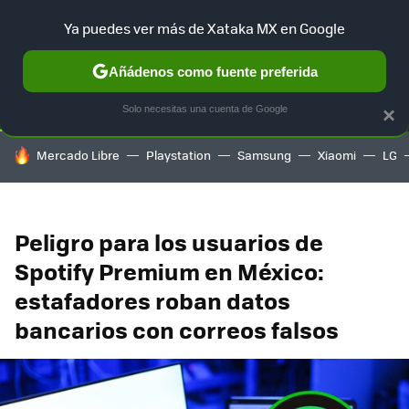
Ya puedes ver más de Xataka MX en Google
SELECCIÓN
GAMING
HOME
AUTO
TERRITORIO SAM
Añádenos como fuente preferida
Solo necesitas una cuenta de Google
×
HOY SE HABLA DE
Mercado Libre
Playstation
Samsung
Xiaomi
LG
Peligro para los usuarios de
Spotify Premium en México:
estafadores roban datos
bancarios con correos falsos