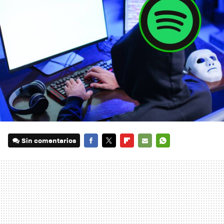
Sin comentarios
FACEBOOK
TWITTER
FLIPBOARD
E-
WHATSAPP
MAIL