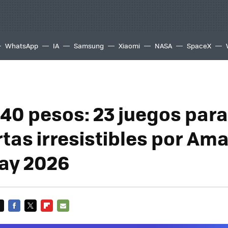
WhatsApp
IA
Samsung
Xiaomi
NASA
SpaceX
40 pesos: 23 juegos par
rtas irresistibles por Am
ay 2026
FACEBOOK
TWITTER
FLIPBOARD
E-