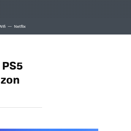
Wifi
Netflix
a PS5
azon