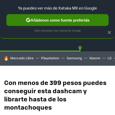
Ya puedes ver más de Xataka MX en Google
Añádenos como fuente preferida
OFERTAS
GUÍA DE COMPRAS
MERCADO LIBRE
AMAZON
Solo necesitas una cuenta de Google
×
HOY SE HABLA DE
Mercado Libre
Playstation
Samsung
Xiaomi
LG
Con menos de 399 pesos puedes
conseguir esta dashcam y
librarte hasta de los
montachoques