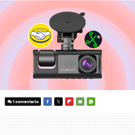
1 comentario
FACEBOOK
TWITTER
FLIPBOARD
E-
WHATSAPP
MAIL