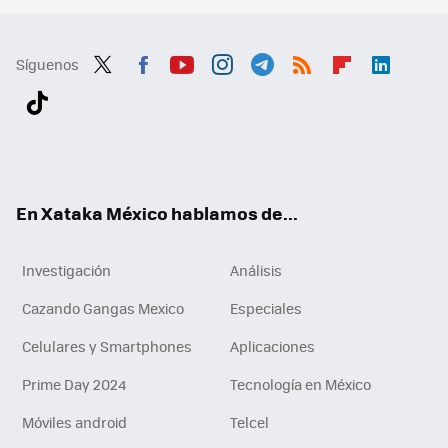
Síguenos
Twit
Fac
You
Inst
Tele
RSS
Flip
Link
ter
ebo
tub
agr
gra
boa
edI
Tikt
ok
e
am
m
rd
n
ok
En Xataka México hablamos de...
Investigación
Análisis
Cazando Gangas Mexico
Especiales
Celulares y Smartphones
Aplicaciones
Prime Day 2024
Tecnología en México
Móviles android
Telcel