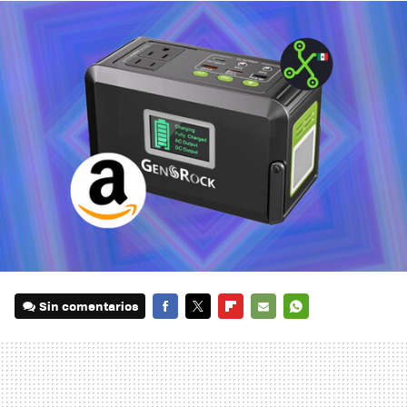
Sin comentarios
FACEBOOK
TWITTER
FLIPBOARD
E-
WHATSAPP
MAIL