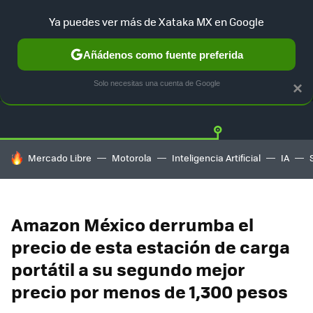
Ya puedes ver más de Xataka MX en Google
Añádenos como fuente preferida
OFERTAS
GUÍA DE COMPRAS
MERCADO LIBRE
AMAZON
Solo necesitas una cuenta de Google
×
HOY SE HABLA DE
Mercado Libre
Motorola
Inteligencia Artificial
IA
Amazon México derrumba el
precio de esta estación de carga
portátil a su segundo mejor
precio por menos de 1,300 pesos