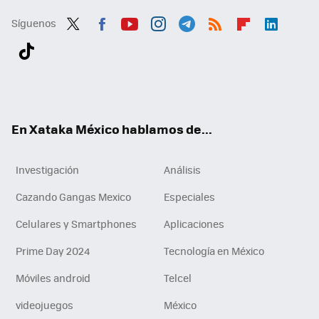
Síguenos
Twit
Fac
You
Inst
Tele
RSS
Flip
Link
ter
ebo
tub
agr
gra
boa
edI
Tikt
ok
e
am
m
rd
n
ok
En Xataka México hablamos de...
Investigación
Análisis
Cazando Gangas Mexico
Especiales
Celulares y Smartphones
Aplicaciones
Prime Day 2024
Tecnología en México
Móviles android
Telcel
videojuegos
México