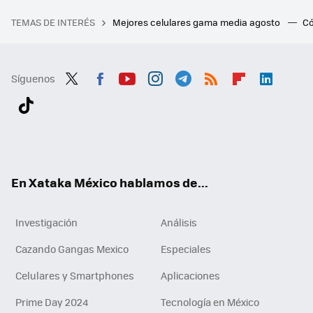
TEMAS DE INTERÉS
Mejores celulares gama media agosto
Có
Síguenos
Twit
Fac
You
Inst
Tele
RSS
Flip
Link
ter
ebo
tub
agr
gra
boa
edI
Tikt
ok
e
am
m
rd
n
ok
En Xataka México hablamos de...
Investigación
Análisis
Cazando Gangas Mexico
Especiales
Celulares y Smartphones
Aplicaciones
Prime Day 2024
Tecnología en México