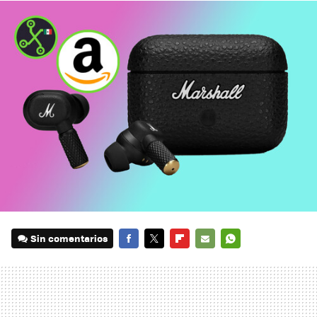
Sin comentarios
FACEBOOK
TWITTER
FLIPBOARD
E-
WHATSAPP
MAIL