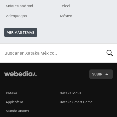
Móviles android
Telcel
videojuegos
México
VER MÁS TEMAS
BUSCA
SUBIR
Xataka
Xataka Móvil
Applesfera
Xataka Smart Home
Mundo Xiaomi