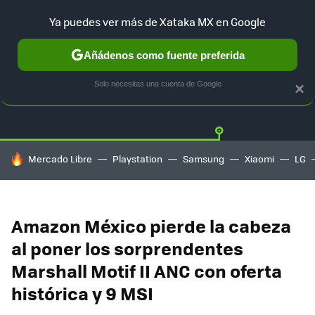
Ya puedes ver más de Xataka MX en Google
Añádenos como fuente preferida
OFERTAS
GUÍA DE COMPRAS
MERCADO LIBRE
AMAZON
Solo necesitas una cuenta de Google
×
HOY SE HABLA DE
Mercado Libre
Playstation
Samsung
Xiaomi
LG
Amazon México pierde la cabeza
al poner los sorprendentes
Marshall Motif II ANC con oferta
histórica y 9 MSI