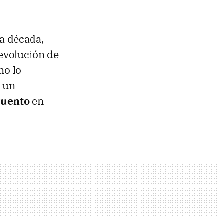
ta década,
a evolución de
no lo
n un
cuento
en