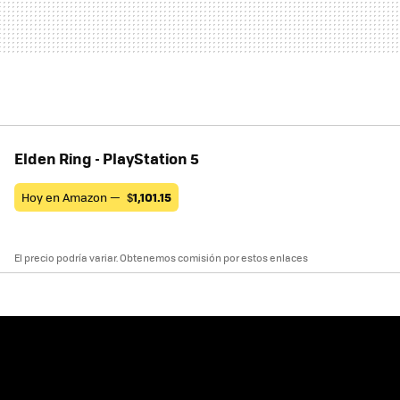
Elden Ring - PlayStation 5
Hoy en Amazon —
$
1,101.15
El precio podría variar. Obtenemos comisión por estos enlaces