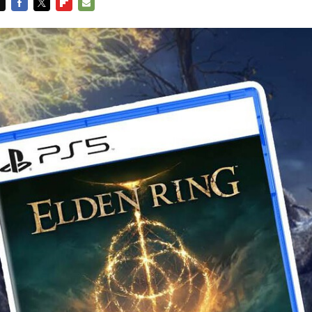
FACEBOOK
TWITTER
FLIPBOARD
E-
MAIL