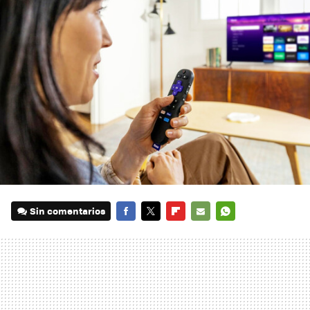
Sin comentarios
FACEBOOK
TWITTER
FLIPBOARD
E-
WHATSAPP
MAIL