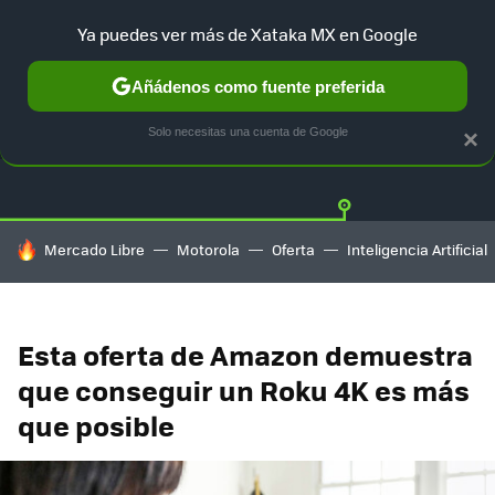
Ya puedes ver más de Xataka MX en Google
Añádenos como fuente preferida
OFERTAS
GUÍA DE COMPRAS
MERCADO LIBRE
AMAZON
Solo necesitas una cuenta de Google
×
HOY SE HABLA DE
Mercado Libre
Motorola
Oferta
Inteligencia Artificial
Esta oferta de Amazon demuestra
que conseguir un Roku 4K es más
que posible