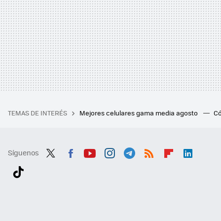
TEMAS DE INTERÉS
Mejores celulares gama media agosto
Có
Síguenos
Twit
Fac
You
Inst
Tele
RSS
Flip
Link
ter
ebo
tub
agr
gra
boa
edI
Tikt
ok
e
am
m
rd
n
ok