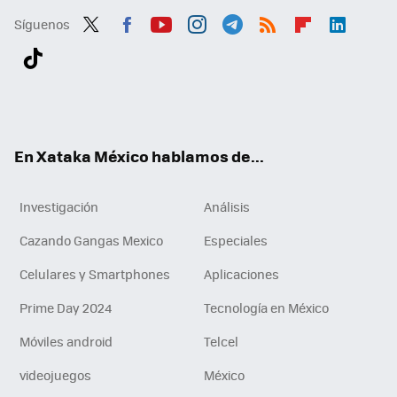
Síguenos
Twit
Fac
You
Inst
Tele
RSS
Flip
Link
ter
ebo
tub
agr
gra
boa
edI
Tikt
ok
e
am
m
rd
n
ok
En Xataka México hablamos de...
Investigación
Análisis
Cazando Gangas Mexico
Especiales
Celulares y Smartphones
Aplicaciones
Prime Day 2024
Tecnología en México
Móviles android
Telcel
videojuegos
México