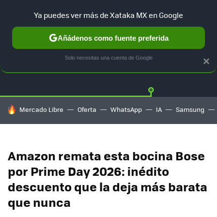
Ya puedes ver más de Xataka MX en Google
Añádenos como fuente preferida
OFERTAS
GUÍA DE COMPRAS
MERCADO LIBRE
AMAZON
Solo necesitas una cuenta de Google
×
HOY SE HABLA DE
Mercado Libre
Oferta
WhatsApp
IA
Samsung
Amazon remata esta bocina Bose
por Prime Day 2026: inédito
descuento que la deja más barata
que nunca