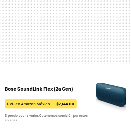
Bose SoundLink Flex (2a Gen)
PVP en Amazon México —
$
2,144.00
El precio podría variar. Obtenemos comisión por estos
enlaces