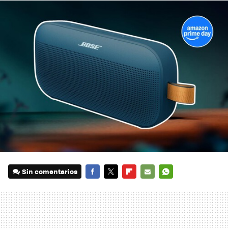
Sin comentarios
FACEBOOK
TWITTER
FLIPBOARD
E-
WHATSAPP
MAIL