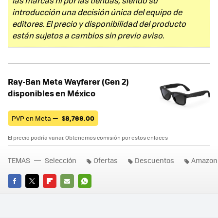
las marcas ni por las tiendas, siendo su
introducción una decisión única del equipo de
editores. El precio y disponibilidad del producto
están sujetos a cambios sin previo aviso.
Ray-Ban Meta Wayfarer (Gen 2)
disponibles en México
PVP en Meta —
$
8,769.00
El precio podría variar. Obtenemos comisión por estos enlaces
TEMAS
Selección
Ofertas
Descuentos
Amazon
FACEBOOK
TWITTER
FLIPBOARD
E-
WHATSAPP
MAIL