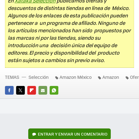
En
Xataka Selección
publicamos ofertas y
descuentos de distintas tiendas en línea de México.
Algunos de los enlaces de esta publicación pueden
pertenecer a un programa de afiliado. Ninguno de
los artículos mencionados han sido propuestos por
las marcas ni por las tiendas, siendo su
introducción una decisión única del equipo de
editores. El precio y disponibilidad del producto
están sujetos a cambios sin previo aviso.
TEMAS
Selección
Amazon México
Amazon
Ofer
FACEBOOK
TWITTER
FLIPBOARD
E-
WHATSAPP
MAIL
ENTRAR Y ENVIAR UN COMENTARIO