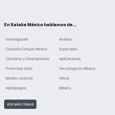
ter
ebo
tub
agr
gra
boa
edI
Tikt
ok
e
am
m
rd
n
ok
En Xataka México hablamos de...
Investigación
Análisis
Cazando Gangas Mexico
Especiales
Celulares y Smartphones
Aplicaciones
Prime Day 2024
Tecnología en México
Móviles android
Telcel
videojuegos
México
VER MÁS TEMAS