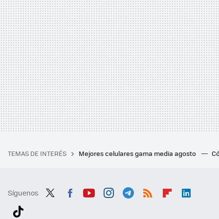
TEMAS DE INTERÉS
Mejores celulares gama media agosto
Có
Síguenos
Twit
Fac
You
Inst
Tele
RSS
Flip
Link