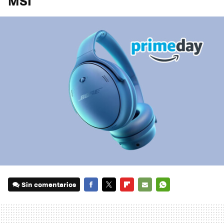
MSI
Sin comentarios
FACEBOOK
TWITTER
FLIPBOARD
E-
WHATSAPP
MAIL