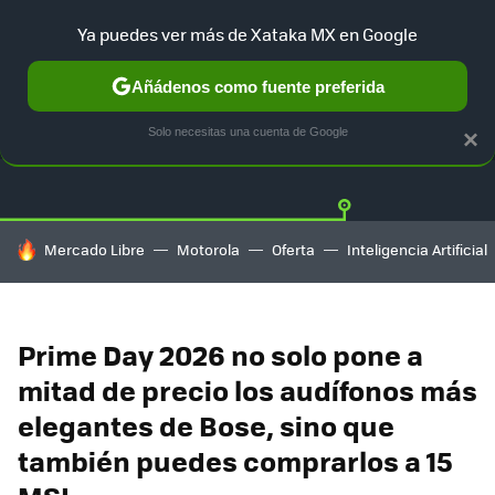
Ya puedes ver más de Xataka MX en Google
Añádenos como fuente preferida
OFERTAS
GUÍA DE COMPRAS
MERCADO LIBRE
AMAZON
Solo necesitas una cuenta de Google
×
HOY SE HABLA DE
Mercado Libre
Motorola
Oferta
Inteligencia Artificial
Prime Day 2026 no solo pone a
mitad de precio los audífonos más
elegantes de Bose, sino que
también puedes comprarlos a 15