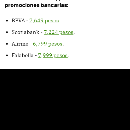
promociones bancarias:
BBVA -
7,649 pesos
.
Scotiabank -
7,224 pesos
.
Afirme -
6,799 pesos
.
Falabella -
7,999 pesos
.