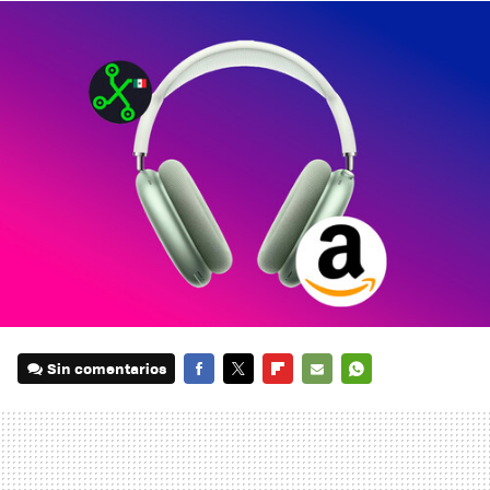
Sin comentarios
FACEBOOK
TWITTER
FLIPBOARD
E-
WHATSAPP
MAIL