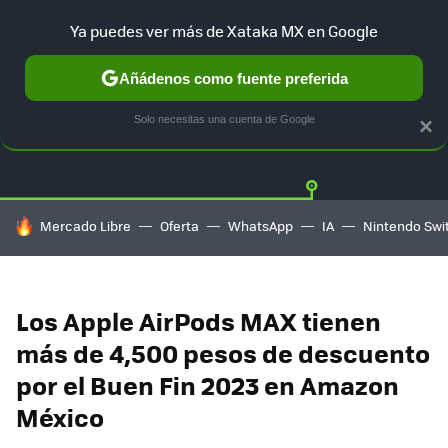
Ya puedes ver más de Xataka MX en Google
Añádenos como fuente preferida
OFERTAS
GUÍA DE COMPRAS
MERCADO LIBRE
AMAZON
Solo necesitas una cuenta de Google
×
HOY SE HABLA DE
Mercado Libre
Oferta
WhatsApp
IA
Nintendo Swi
Los Apple AirPods MAX tienen
más de 4,500 pesos de descuento
por el Buen Fin 2023 en Amazon
México