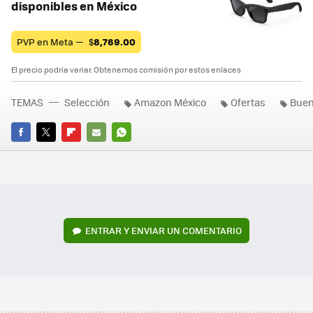
disponibles en México
PVP en Meta —
$
8,769.00
El precio podría variar. Obtenemos comisión por estos enlaces
TEMAS
Selección
Amazon México
Ofertas
Buen
FACEBOOK
TWITTER
FLIPBOARD
E-
WHATSAPP
MAIL
ENTRAR Y ENVIAR UN COMENTARIO