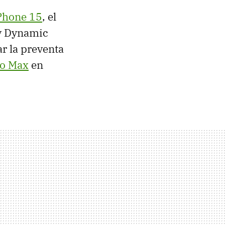
iPhone 15
, el
 y Dynamic
r la preventa
ro Max
en