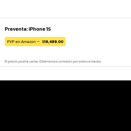
Preventa: iPhone 15
PVP en Amazon —
$
19,499.00
El precio podría variar. Obtenemos comisión por estos enlaces