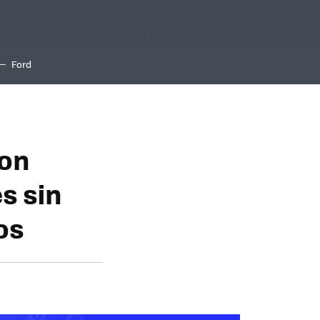
Ford
con
s sin
os