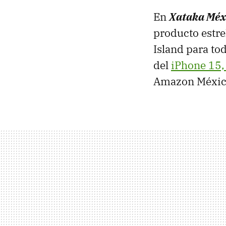
En
Xataka Méx
producto estre
Island para to
del
iPhone 15,
Amazon Méxic