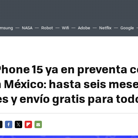
msung
NASA
Robot
Wifi
Adobe
Netflix
Google
Phone 15 ya en preventa 
México: hasta seis mese
s y envío gratis para tod
FACEBOOK
TWITTER
FLIPBOARD
E-