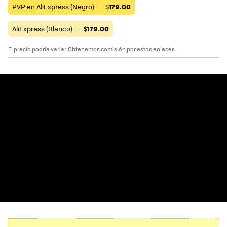
PVP en AliExpress (Negro) —
$
179.00
AliExpress (Blanco) —
$
179.00
El precio podría variar. Obtenemos comisión por estos enlaces