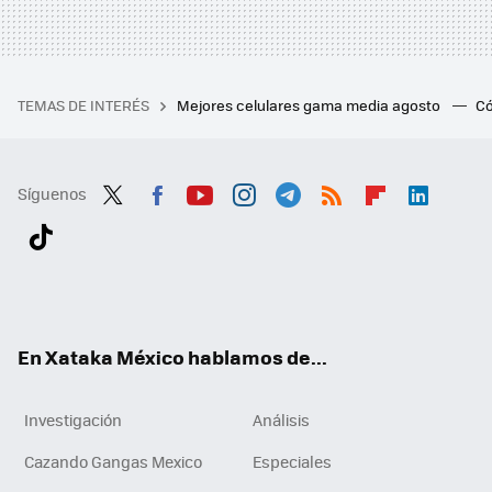
TEMAS DE INTERÉS
Mejores celulares gama media agosto
Có
Síguenos
Twit
Fac
You
Inst
Tele
RSS
Flip
Link
ter
ebo
tub
agr
gra
boa
edI
Tikt
ok
e
am
m
rd
n
ok
En Xataka México hablamos de...
Investigación
Análisis
Cazando Gangas Mexico
Especiales