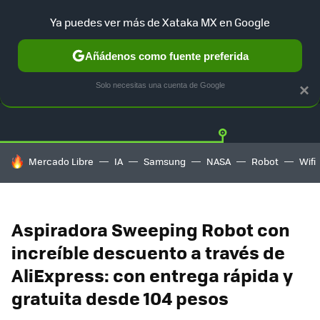
Ya puedes ver más de Xataka MX en Google
Añádenos como fuente preferida
OFERTAS
GUÍA DE COMPRAS
MERCADO LIBRE
AMAZON
Solo necesitas una cuenta de Google
×
HOY SE HABLA DE
Mercado Libre
IA
Samsung
NASA
Robot
Wifi
Aspiradora Sweeping Robot con
increíble descuento a través de
AliExpress: con entrega rápida y
gratuita desde 104 pesos