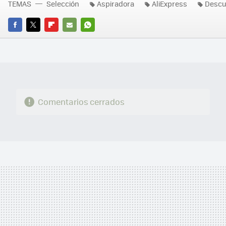
TEMAS
Selección
Aspiradora
AliExpress
Descu
FACEBOOK
TWITTER
FLIPBOARD
E-
WHATSAPP
MAIL
Comentarios cerrados