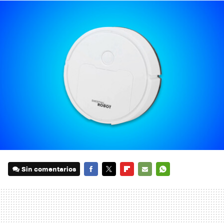
Sin comentarios
FACEBOOK
TWITTER
FLIPBOARD
E-
WHATSAPP
MAIL