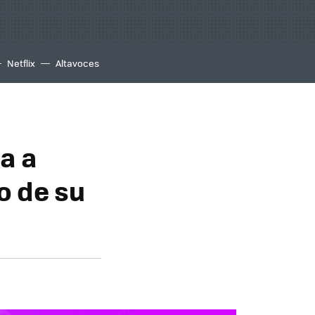
Netflix
Altavoces
a a
o de su