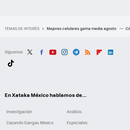
TEMAS DE INTERÉS
Mejores celulares gama media agosto
Có
Síguenos
Twit
Fac
You
Inst
Tele
RSS
Flip
Link
ter
ebo
tub
agr
gra
boa
edI
Tikt
ok
e
am
m
rd
n
ok
En Xataka México hablamos de...
Investigación
Análisis
Cazando Gangas Mexico
Especiales