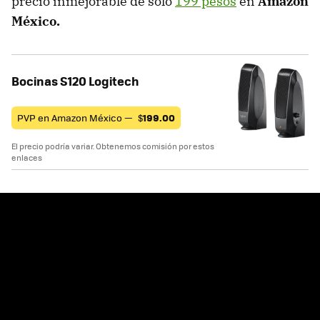
precio inmejorable de solo
199 pesos
en
Amazon
México.
Bocinas S120 Logitech
PVP en Amazon México —
$
199.00
El precio podría variar. Obtenemos comisión por estos
enlaces