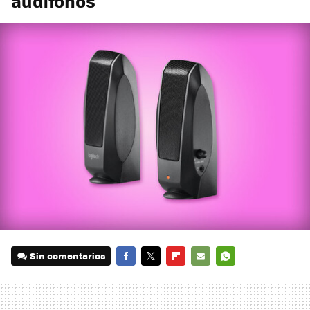
audífonos
Sin comentarios
FACEBOOK
TWITTER
FLIPBOARD
E-
WHATSAPP
MAIL