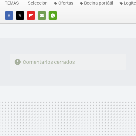
TEMAS
Selección
Ofertas
Bocina portátil
Logit
FACEBOOK
TWITTER
FLIPBOARD
E-
WHATSAPP
MAIL
Comentarios cerrados