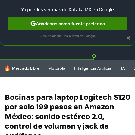
Ya puedes ver más de Xataka MX en Google
Añádenos como fuente preferida
OFERTAS
GUÍA DE COMPRAS
MERCADO LIBRE
AMAZON
Solo necesitas una cuenta de Google
×
HOY SE HABLA DE
Mercado Libre
Motorola
Inteligencia Artificial
IA
Bocinas para laptop Logitech S120
por solo 199 pesos en Amazon
México: sonido estéreo 2.0,
control de volumen y jack de