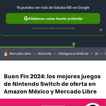
Ya puedes ver más de Xataka MX en Google
Añádenos como fuente preferida
OFERTAS
GUÍA DE COMPRAS
MERCADO LIBRE
AMAZON
Solo necesitas una cuenta de Google
×
HOY SE HABLA DE
Mercado Libre
Motorola
Inteligencia Artificial
IA
Buen Fin 2024: los mejores juegos
de Nintendo Switch de oferta en
Amazon México y Mercado Libre