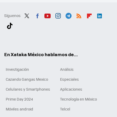
Síguenos
Twit
Fac
You
Inst
Tele
RSS
Flip
Link
ter
ebo
tub
agr
gra
boa
edI
Tikt
ok
e
am
m
rd
n
ok
En Xataka México hablamos de...
Investigación
Análisis
Cazando Gangas Mexico
Especiales
Celulares y Smartphones
Aplicaciones
Prime Day 2024
Tecnología en México
Móviles android
Telcel