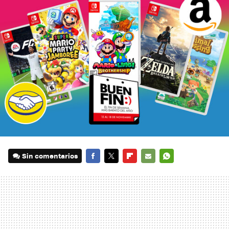
Sin comentarios
FACEBOOK
TWITTER
FLIPBOARD
E-
WHATSAPP
MAIL