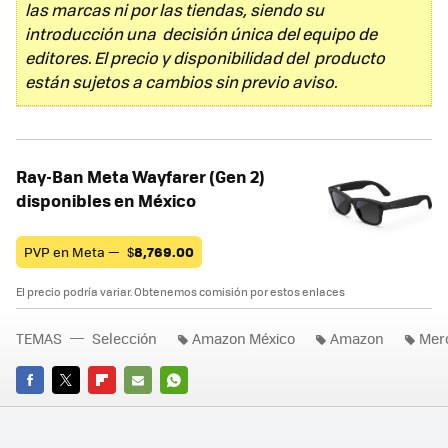
las marcas ni por las tiendas, siendo su
introducción una decisión única del equipo de
editores. El precio y disponibilidad del producto
están sujetos a cambios sin previo aviso.
Ray-Ban Meta Wayfarer (Gen 2)
disponibles en México
PVP en Meta —
$
8,769.00
El precio podría variar. Obtenemos comisión por estos enlaces
TEMAS
Selección
Amazon México
Amazon
Mer
FACEBOOK
TWITTER
FLIPBOARD
E-
WHATSAPP
MAIL