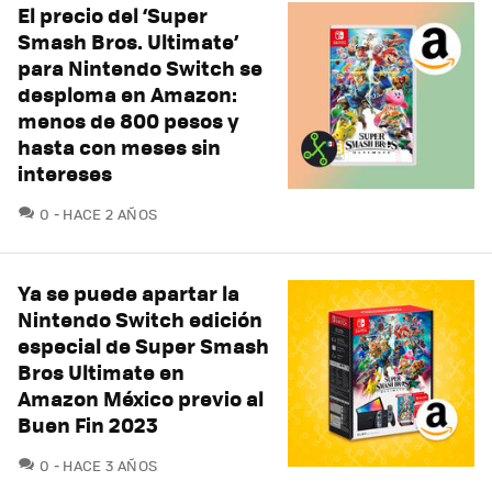
El precio del ‘Super
Smash Bros. Ultimate’
para Nintendo Switch se
desploma en Amazon:
menos de 800 pesos y
hasta con meses sin
intereses
COMENTARIOS
0
HACE 2 AÑOS
Ya se puede apartar la
Nintendo Switch edición
especial de Super Smash
Bros Ultimate en
Amazon México previo al
Buen Fin 2023
COMENTARIOS
0
HACE 3 AÑOS