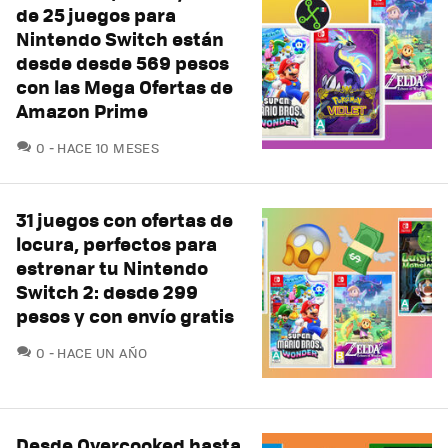
de 25 juegos para
Nintendo Switch están
desde desde 569 pesos
con las Mega Ofertas de
Amazon Prime
COMENTARIOS
0
HACE 10 MESES
31 juegos con ofertas de
locura, perfectos para
estrenar tu Nintendo
Switch 2: desde 299
pesos y con envío gratis
COMENTARIOS
0
HACE UN AÑO
Desde Overcooked hasta