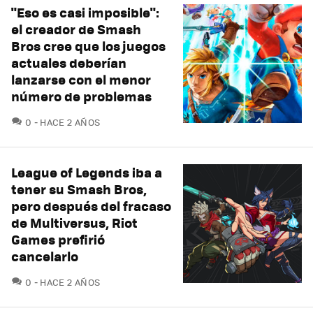
"Eso es casi imposible":
el creador de Smash
Bros cree que los juegos
actuales deberían
lanzarse con el menor
número de problemas
COMENTARIOS
0
HACE 2 AÑOS
League of Legends iba a
tener su Smash Bros,
pero después del fracaso
de Multiversus, Riot
Games prefirió
cancelarlo
COMENTARIOS
0
HACE 2 AÑOS