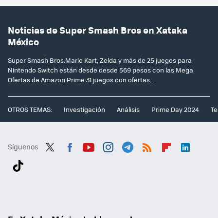
Noticias de Super Smash Bros en Xataka
México
Super Smash Bros:Mario Kart, Zelda y más de 25 juegos para
Nintendo Switch están desde desde 569 pesos con las Mega
Ofertas de Amazon Prime.31 juegos con ofertas...
OTROS TEMAS:
Investigación
Análisis
Prime Day 2024
Te
Síguenos
Twit
Fac
You
Inst
Tele
RSS
Flip
Link
ter
ebo
tub
agr
gra
boa
edI
Tikt
ok
e
am
m
rd
n
ok