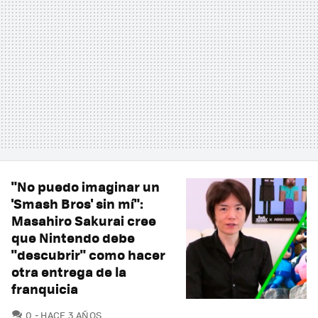
"No puedo imaginar un
'Smash Bros' sin mí":
Masahiro Sakurai cree
que Nintendo debe
"descubrir" como hacer
otra entrega de la
franquicia
COMENTARIOS
0
HACE 3 AÑOS