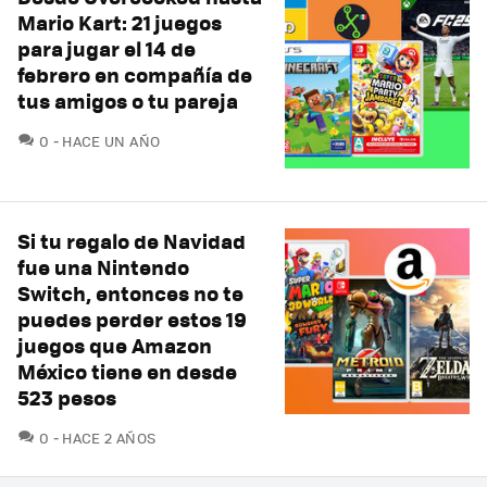
Mario Kart: 21 juegos
para jugar el 14 de
febrero en compañía de
tus amigos o tu pareja
COMENTARIOS
0
HACE UN AÑO
Si tu regalo de Navidad
fue una Nintendo
Switch, entonces no te
puedes perder estos 19
juegos que Amazon
México tiene en desde
523 pesos
COMENTARIOS
0
HACE 2 AÑOS