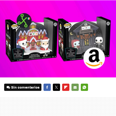
Sin comentarios
FACEBOOK
TWITTER
FLIPBOARD
E-
WHATSAPP
MAIL