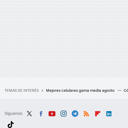
TEMAS DE INTERÉS
Mejores celulares gama media agosto
Có
Síguenos
Twit
Fac
You
Inst
Tele
RSS
Flip
Link