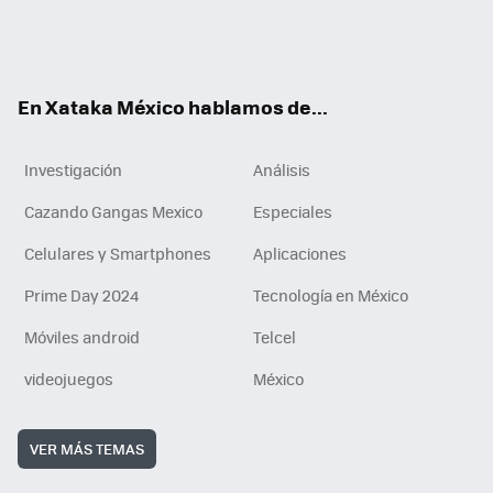
ter
ebo
tub
agr
gra
boa
edI
Tikt
ok
e
am
m
rd
n
ok
En Xataka México hablamos de...
Investigación
Análisis
Cazando Gangas Mexico
Especiales
Celulares y Smartphones
Aplicaciones
Prime Day 2024
Tecnología en México
Móviles android
Telcel
videojuegos
México
VER MÁS TEMAS