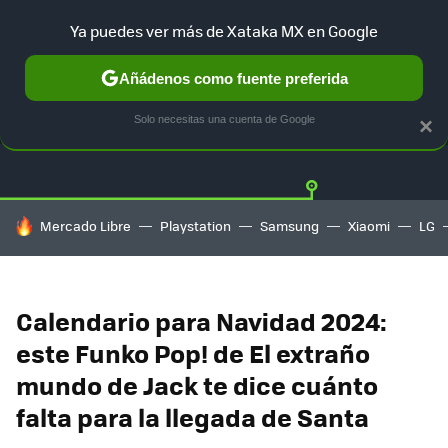
Ya puedes ver más de Xataka MX en Google
Añádenos como fuente preferida
OFERTAS
GUÍA DE COMPRAS
MERCADO LIBRE
AMAZON
Solo necesitas una cuenta de Google
×
HOY SE HABLA DE
Mercado Libre
Playstation
Samsung
Xiaomi
LG
Calendario para Navidad 2024:
este Funko Pop! de El extraño
mundo de Jack te dice cuánto
falta para la llegada de Santa