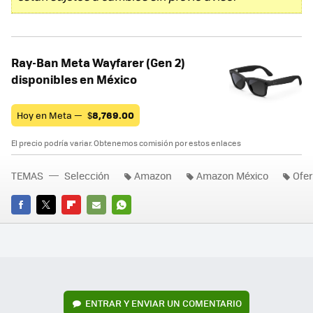
Ray-Ban Meta Wayfarer (Gen 2)
disponibles en México
Hoy en Meta —
$
8,769.00
El precio podría variar. Obtenemos comisión por estos enlaces
TEMAS
Selección
Amazon
Amazon México
Ofer
FACEBOOK
TWITTER
FLIPBOARD
E-
WHATSAPP
MAIL
ENTRAR Y ENVIAR UN COMENTARIO