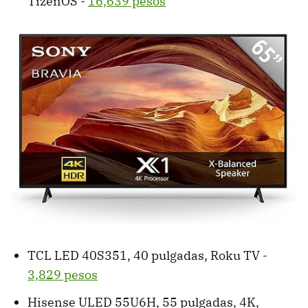
TizenOS -
16,639 pesos
TCL LED 40S351, 40 pulgadas, Roku TV -
3,829 pesos
Hisense ULED 55U6H, 55 pulgadas, 4K,