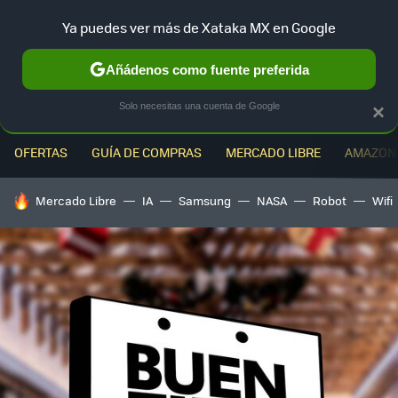
Ya puedes ver más de Xataka MX en Google
MENÚ
NUEVO
Añádenos como fuente preferida
Solo necesitas una cuenta de Google
×
OFERTAS
GUÍA DE COMPRAS
MERCADO LIBRE
AMAZON
HOY SE HABLA DE
Mercado Libre
IA
Samsung
NASA
Robot
Wifi