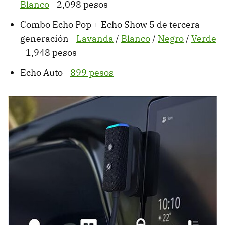
Blanco
- 2,098 pesos
Combo Echo Pop + Echo Show 5 de tercera
generación -
Lavanda
/
Blanco
/
Negro
/
Verde
- 1,948 pesos
Echo Auto -
899 pesos