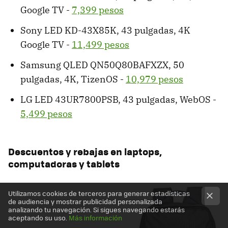
Google TV -
7,399 pesos
Sony LED KD-43X85K, 43 pulgadas, 4K
Google TV -
11,499 pesos
Samsung QLED QN50Q80BAFXZX, 50
pulgadas, 4K, TizenOS -
10,979 pesos
LG LED 43UR7800PSB, 43 pulgadas, WebOS -
5,499 pesos
Descuentos y rebajas en laptops,
computadoras y tablets
Utilizamos cookies de terceros para generar estadísticas
de audiencia y mostrar publicidad personalizada
analizando tu navegación. Si sigues navegando estarás
aceptando su uso.
Más información