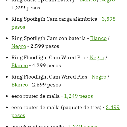
1,299 pesos
Ring Spotligth Cam carga alámbrica -
3,598
pesos
Ring Spotligth Cam con batería -
Blanco
/
Negro
- 2,599 pesos
Ring Floodlight Cam Wired Pro -
Negro
/
Blanco
- 4,299 pesos
Ring Floodlight Cam Wired Plus -
Negro
/
Blanco
- 2,599 pesos
eero router de malla -
1,249 pesos
eero router de malla (paquete de tres) -
3,499
pesos
eero 6 router de malla -
1,249 pesos