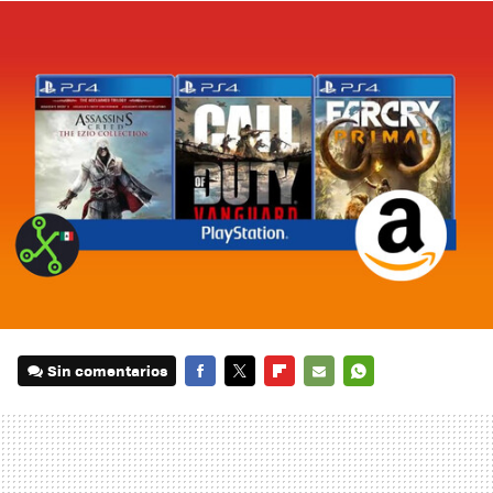
Sin comentarios
FACEBOOK
TWITTER
FLIPBOARD
E-
WHATSAPP
MAIL