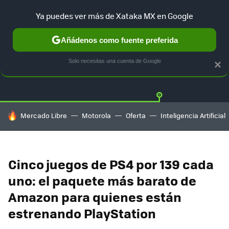
Ya puedes ver más de Xataka MX en Google
Añádenos como fuente preferida
OFERTAS
GUÍA DE COMPRAS
MERCADO LIBRE
AMAZON
Solo necesitas una cuenta de Google
×
HOY SE HABLA DE
Mercado Libre
Motorola
Oferta
Inteligencia Artificial
Cinco juegos de PS4 por 139 cada
uno: el paquete más barato de
Amazon para quienes están
estrenando PlayStation