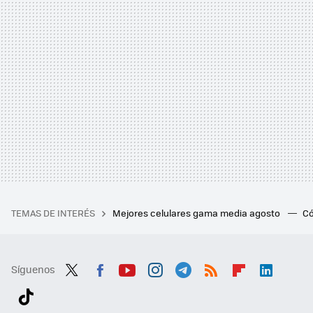
TEMAS DE INTERÉS
Mejores celulares gama media agosto
Có
Síguenos
Twit
Fac
You
Inst
Tele
RSS
Flip
Link
ter
ebo
tub
agr
gra
boa
edI