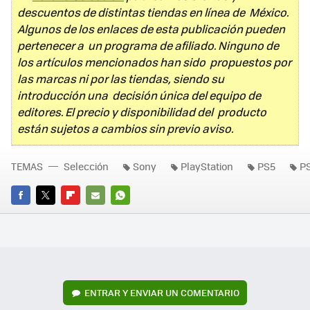
descuentos de distintas tiendas en línea de México.
Algunos de los enlaces de esta publicación pueden
pertenecer a un programa de afiliado. Ninguno de
los artículos mencionados han sido propuestos por
las marcas ni por las tiendas, siendo su
introducción una decisión única del equipo de
editores. El precio y disponibilidad del producto
están sujetos a cambios sin previo aviso.
TEMAS
Selección
Sony
PlayStation
PS5
P
FACEBOOK
TWITTER
FLIPBOARD
E-
WHATSAPP
MAIL
ENTRAR Y ENVIAR UN COMENTARIO