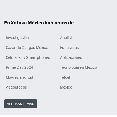
Tikt
ok
e
am
m
rd
n
ok
En Xataka México hablamos de...
Investigación
Análisis
Cazando Gangas Mexico
Especiales
Celulares y Smartphones
Aplicaciones
Prime Day 2024
Tecnología en México
Móviles android
Telcel
videojuegos
México
VER MÁS TEMAS