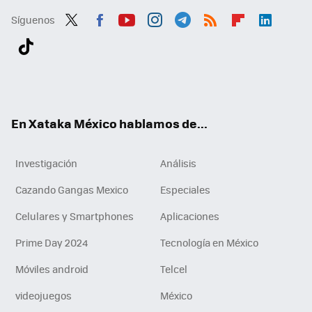
Síguenos
Twit
Fac
You
Inst
Tele
RSS
Flip
Link
ter
ebo
tub
agr
gra
boa
edI
Tikt
ok
e
am
m
rd
n
ok
En Xataka México hablamos de...
Investigación
Análisis
Cazando Gangas Mexico
Especiales
Celulares y Smartphones
Aplicaciones
Prime Day 2024
Tecnología en México
Móviles android
Telcel
videojuegos
México