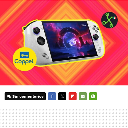
Sin comentarios
FACEBOOK
TWITTER
FLIPBOARD
E-
WHATSAPP
MAIL