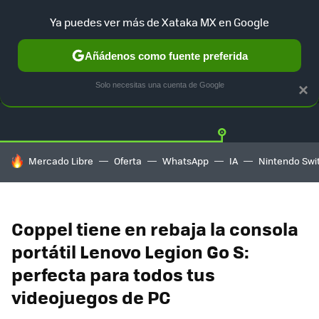
Ya puedes ver más de Xataka MX en Google
Añádenos como fuente preferida
OFERTAS
GUÍA DE COMPRAS
MERCADO LIBRE
AMAZON
Solo necesitas una cuenta de Google
×
HOY SE HABLA DE
Mercado Libre
Oferta
WhatsApp
IA
Nintendo Swi
Coppel tiene en rebaja la consola
portátil Lenovo Legion Go S:
perfecta para todos tus
videojuegos de PC