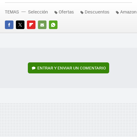
TEMAS
Selección
Ofertas
Descuentos
Amazon
FACEBOOK
TWITTER
FLIPBOARD
E-
WHATSAPP
MAIL
ENTRAR Y ENVIAR UN COMENTARIO