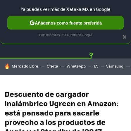
Ya puedes ver más de Xataka MX en Google
Añádenos como fuente preferida
OFERTAS
GUÍA DE COMPRAS
MERCADO LIBRE
AMAZON
Solo necesitas una cuenta de Google
×
HOY SE HABLA DE
Mercado Libre
Oferta
WhatsApp
IA
Samsung
Descuento de cargador
inalámbrico Ugreen en Amazon:
está pensado para sacarle
provecho a los productos de