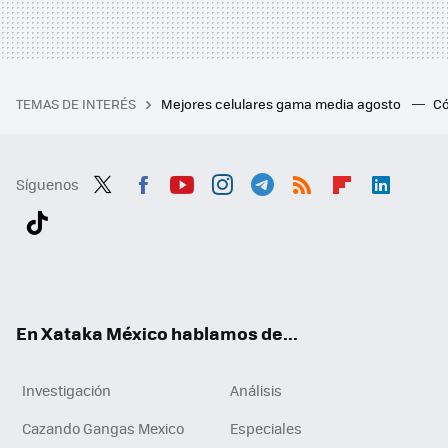
TEMAS DE INTERÉS
Mejores celulares gama media agosto
Có
Síguenos
Twit
Fac
You
Inst
Tele
RSS
Flip
Link
ter
ebo
tub
agr
gra
boa
edI
Tikt
ok
e
am
m
rd
n
ok
En Xataka México hablamos de...
Investigación
Análisis
Cazando Gangas Mexico
Especiales