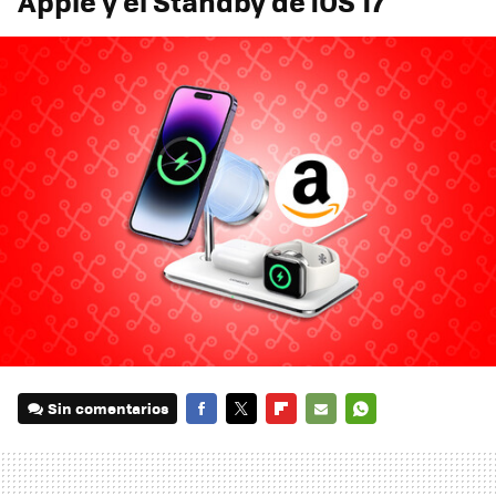
Apple y el Standby de iOS 17
Sin comentarios
FACEBOOK
TWITTER
FLIPBOARD
E-
WHATSAPP
MAIL