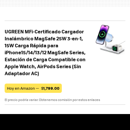
UGREEN MFi-Certificado Cargador
Inalámbrico MagSafe 25W 3-en-1,
15W Carga Rápida para
iPhone15/14/13/12 MagSafe Series,
Estación de Carga Compatible con
Apple Watch, AirPods Series (Sin
Adaptador AC)
Hoy en Amazon —
$
1,799.00
El precio podría variar. Obtenemos comisión por estos enlaces