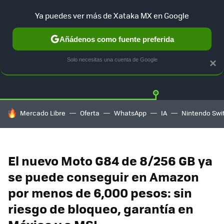
Ya puedes ver más de Xataka MX en Google
Añádenos como fuente preferida
OFERTAS
GUÍA DE COMPRAS
MERCADO LIBRE
AMAZON
Solo necesitas una cuenta de Google
×
HOY SE HABLA DE
Mercado Libre
Oferta
WhatsApp
IA
Nintendo Swi
El nuevo Moto G84 de 8/256 GB ya
se puede conseguir en Amazon
por menos de 6,000 pesos: sin
riesgo de bloqueo, garantía en