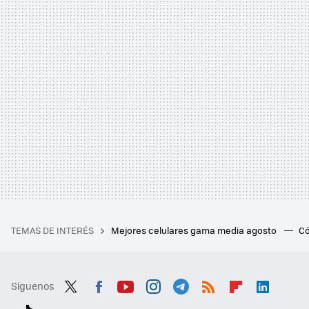
TEMAS DE INTERÉS
Mejores celulares gama media agosto
Có
Síguenos
Twit
Fac
You
Inst
Tele
RSS
Flip
Link