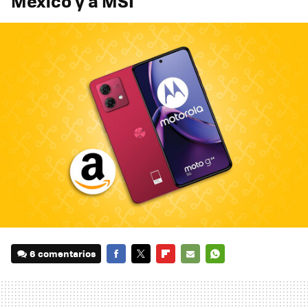
México y a MSI
6 comentarios
FACEBOOK
TWITTER
FLIPBOARD
E-
WHATSAPP
MAIL