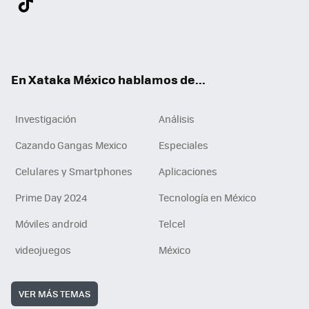
ter
ebo
tub
agr
gra
boa
edI
Tikt
ok
e
am
m
rd
n
ok
En Xataka México hablamos de...
Investigación
Análisis
Cazando Gangas Mexico
Especiales
Celulares y Smartphones
Aplicaciones
Prime Day 2024
Tecnología en México
Móviles android
Telcel
videojuegos
México
VER MÁS TEMAS