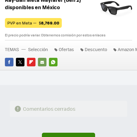
disponibles en México
PVP en Meta —
$
8,769.00
El precio podría variar. Obtenemos comisión por estos enlaces
TEMAS
Selección
Ofertas
Descuento
Amazon 
FACEBOOK
TWITTER
FLIPBOARD
E-
WHATSAPP
MAIL
Comentarios cerrados