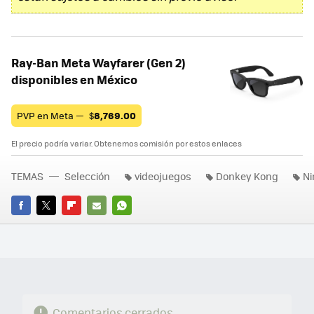
Ray-Ban Meta Wayfarer (Gen 2)
disponibles en México
PVP en Meta —
$
8,769.00
El precio podría variar. Obtenemos comisión por estos enlaces
TEMAS
Selección
videojuegos
Donkey Kong
Ni
FACEBOOK
TWITTER
FLIPBOARD
E-
WHATSAPP
MAIL
Comentarios cerrados