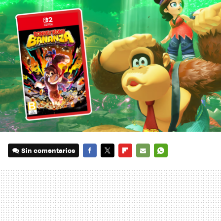
Sin comentarios
FACEBOOK
TWITTER
FLIPBOARD
E-
WHATSAPP
MAIL