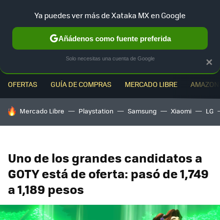
Ya puedes ver más de Xataka MX en Google
MENÚ
NUEVO
Añádenos como fuente preferida
Solo necesitas una cuenta de Google
×
OFERTAS
GUÍA DE COMPRAS
MERCADO LIBRE
AMAZON
HOY SE HABLA DE
Mercado Libre
Playstation
Samsung
Xiaomi
LG
Uno de los grandes candidatos a
GOTY está de oferta: pasó de 1,749
a 1,189 pesos