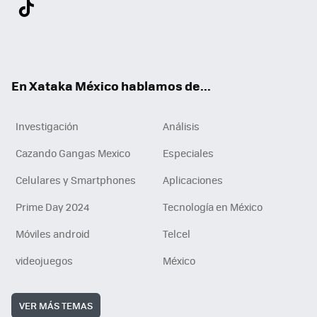
Twit
Fac
You
Inst
Tele
RSS
Flip
Link
ter
ebo
tub
agr
gra
boa
edI
Tikt
ok
e
am
m
rd
n
ok
En Xataka México hablamos de...
Investigación
Análisis
Cazando Gangas Mexico
Especiales
Celulares y Smartphones
Aplicaciones
Prime Day 2024
Tecnología en México
Móviles android
Telcel
videojuegos
México
VER MÁS TEMAS