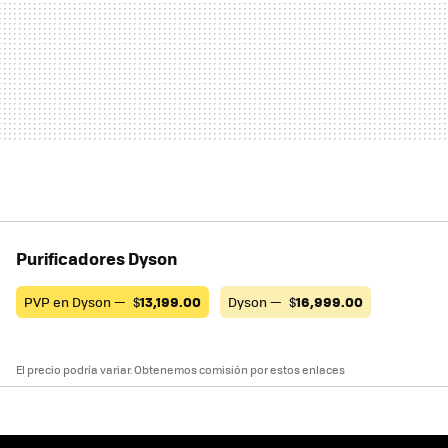
Purificadores Dyson
PVP en Dyson —
$
13,199.00
Dyson —
$
16,999.00
El precio podría variar. Obtenemos comisión por estos enlaces