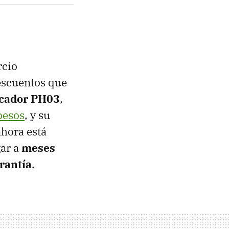
rcio
descuentos que
icador PH03
,
pesos
, y su
 ahora está
ar a
meses
arantía
.