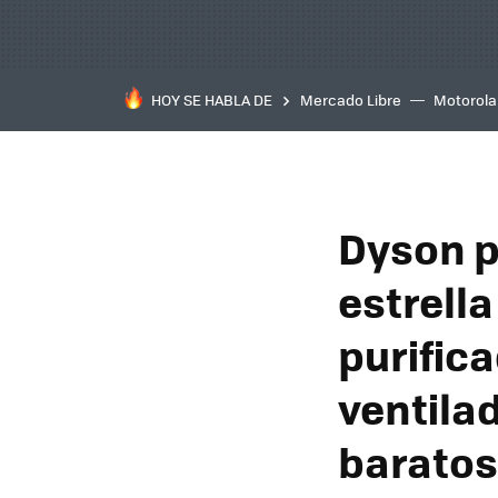
HOY SE HABLA DE
Mercado Libre
Motorola
Dyson p
estrella
purific
ventila
baratos