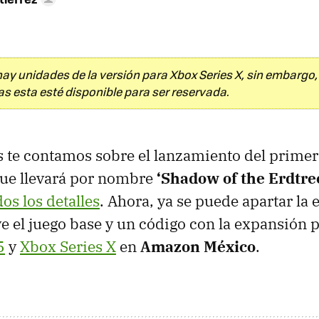
ay unidades de la versión para Xbox Series X, sin embargo,
s esta esté disponible para ser reservada.
 te contamos sobre el lanzamiento del primer
ue llevará por nombre
‘Shadow of the Erdtre
s los detalles
. Ahora, ya se puede apartar la 
ye el juego base y un código con la expansión 
5
y
Xbox Series X
en
Amazon México
.