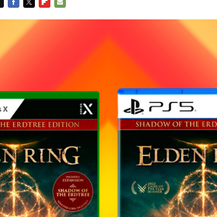
FACEBOOK
TWITTER
FLIPBOARD
E-
MAIL