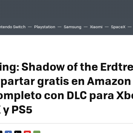
ntendo Switch
Playstation
Samsung
Xiaomi
SpaceX
ing: Shadow of the Erdtre
partar gratis en Amazon
ompleto con DLC para Xb
X y PS5