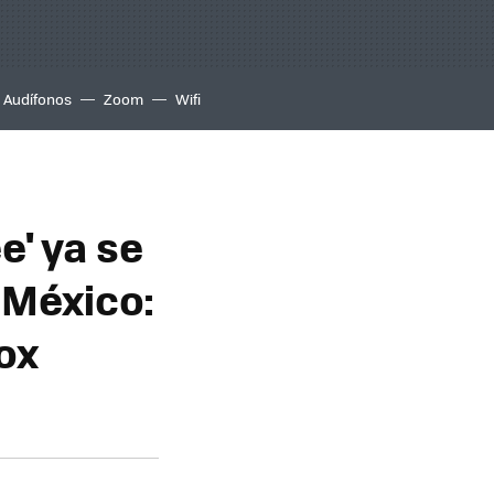
Audífonos
Zoom
Wifi
e' ya se
 México:
ox