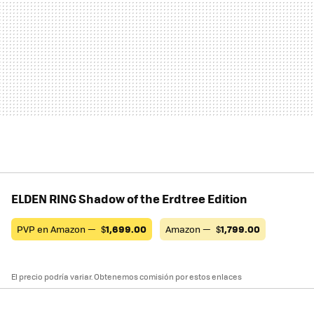
ELDEN RING Shadow of the Erdtree Edition
PVP en Amazon —
$
1,699.00
Amazon —
$
1,799.00
El precio podría variar. Obtenemos comisión por estos enlaces