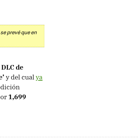
 se prevé que en
DLC de
e’
y del cual
ya
edición
por
1,699