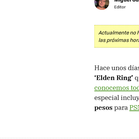
Editor
Actualmente no h
las próximas hora
Hace unos días
‘Elden Ring’
q
conocemos todo
especial inclu
pesos
para
PS