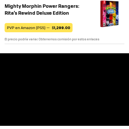
Mighty Morphin Power Rangers:
Rita’s Rewind Deluxe Edition
PVP en Amazon (PS5) —
$
1,299.00
El precio podría variar. Obtenemos comisión por estos enlaces