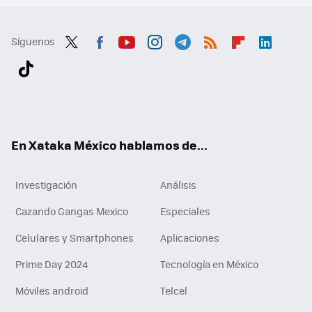
Síguenos
Twit
Fac
You
Inst
Tele
RSS
Flip
Link
ter
ebo
tub
agr
gra
boa
edI
Tikt
ok
e
am
m
rd
n
ok
En Xataka México hablamos de...
Investigación
Análisis
Cazando Gangas Mexico
Especiales
Celulares y Smartphones
Aplicaciones
Prime Day 2024
Tecnología en México
Móviles android
Telcel