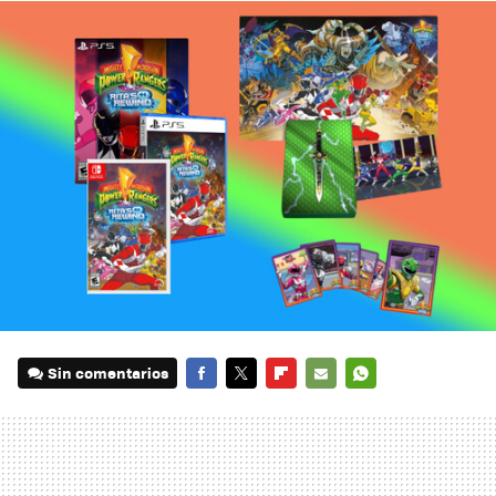
Sin comentarios
FACEBOOK
TWITTER
FLIPBOARD
E-
WHATSAPP
MAIL