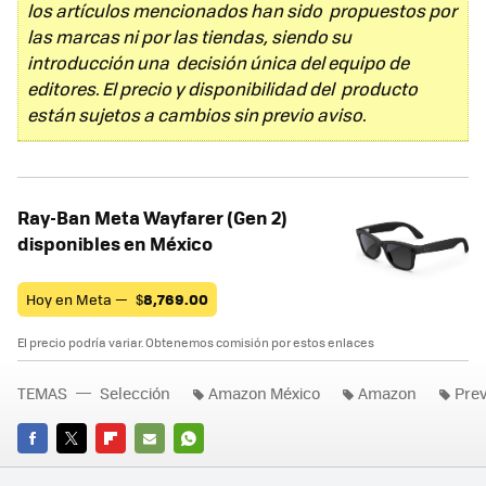
los artículos mencionados han sido propuestos por
las marcas ni por las tiendas, siendo su
introducción una decisión única del equipo de
editores. El precio y disponibilidad del producto
están sujetos a cambios sin previo aviso.
Ray-Ban Meta Wayfarer (Gen 2)
disponibles en México
Hoy en Meta —
$
8,769.00
El precio podría variar. Obtenemos comisión por estos enlaces
TEMAS
Selección
Amazon México
Amazon
Pre
FACEBOOK
TWITTER
FLIPBOARD
E-
WHATSAPP