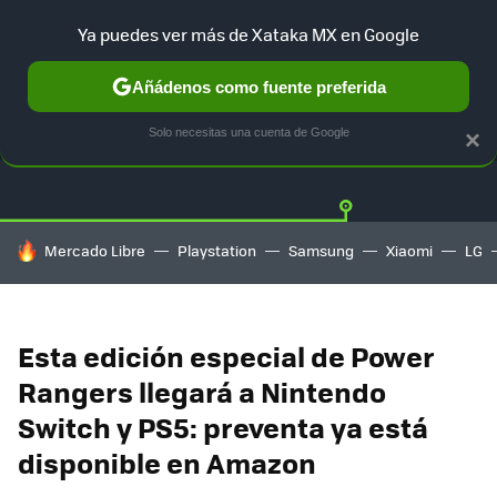
Ya puedes ver más de Xataka MX en Google
Añádenos como fuente preferida
OFERTAS
GUÍA DE COMPRAS
MERCADO LIBRE
AMAZON
Solo necesitas una cuenta de Google
×
HOY SE HABLA DE
Mercado Libre
Playstation
Samsung
Xiaomi
LG
Esta edición especial de Power
Rangers llegará a Nintendo
Switch y PS5: preventa ya está
disponible en Amazon