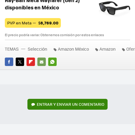
Ray-Ban Meta Wayfarer (Gen 2)
disponibles en México
PVP en Meta —
$
8,769.00
El precio podría variar. Obtenemos comisión por estos enlaces
TEMAS
Selección
Amazon México
Amazon
Ofer
FACEBOOK
TWITTER
FLIPBOARD
E-
WHATSAPP
MAIL
ENTRAR Y ENVIAR UN COMENTARIO