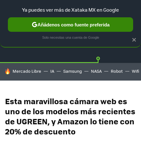
Ya puedes ver más de Xataka MX en Google
Añádenos como fuente preferida
OFERTAS
GUÍA DE COMPRAS
MERCADO LIBRE
AMAZON
Solo necesitas una cuenta de Google
×
HOY SE HABLA DE
Mercado Libre
IA
Samsung
NASA
Robot
Wifi
Esta maravillosa cámara web es
uno de los modelos más recientes
de UGREEN, y Amazon lo tiene con
20% de descuento