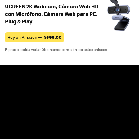
UGREEN 2K Webcam, Cámara Web HD
con Micrófono, Cámara Web para PC,
Plug＆Play
Hoy en Amazon —
$
699.00
El precio podría variar. Obtenemos comisión por estos enlaces