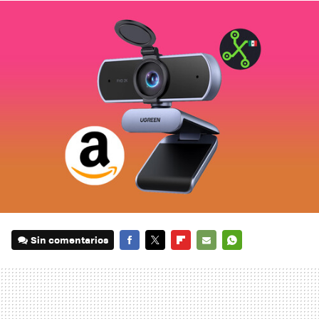
Sin comentarios
FACEBOOK
TWITTER
FLIPBOARD
E-
WHATSAPP
MAIL