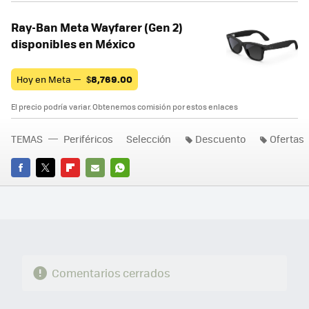
Ray-Ban Meta Wayfarer (Gen 2)
disponibles en México
Hoy en Meta —
$
8,769.00
El precio podría variar. Obtenemos comisión por estos enlaces
TEMAS
Periféricos
Selección
Descuento
Ofertas
FACEBOOK
TWITTER
FLIPBOARD
E-
WHATSAPP
MAIL
Comentarios cerrados