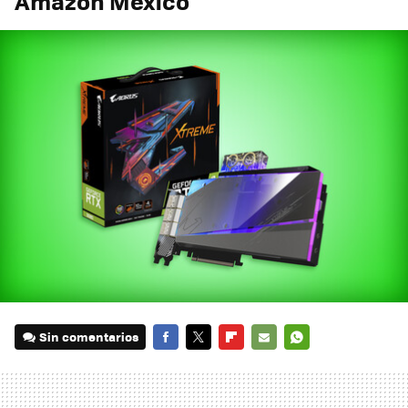
Amazon México
Sin comentarios
FACEBOOK
TWITTER
FLIPBOARD
E-
WHATSAPP
MAIL