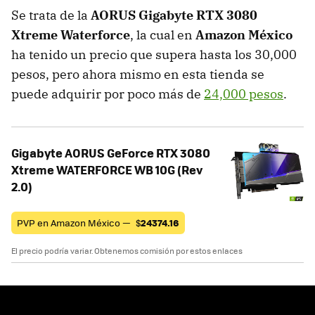
Se trata de la
AORUS Gigabyte RTX 3080
Xtreme Waterforce
, la cual en
Amazon México
ha tenido un precio que supera hasta los 30,000
pesos, pero ahora mismo en esta tienda se
puede adquirir por poco más de
24,000 pesos
.
Gigabyte AORUS GeForce RTX 3080
Xtreme WATERFORCE WB 10G (Rev
2.0)
PVP en Amazon México —
$
24374.16
El precio podría variar. Obtenemos comisión por estos enlaces