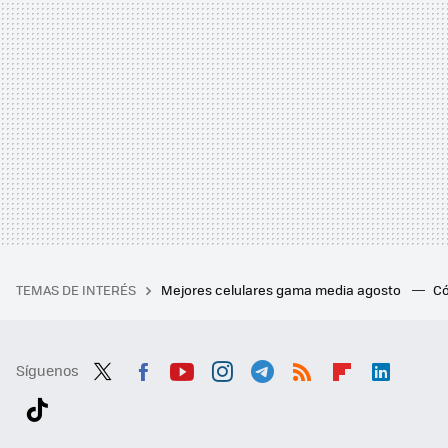
TEMAS DE INTERÉS
Mejores celulares gama media agosto
Có
Síguenos
Twit
Fac
You
Inst
Tele
RSS
Flip
Link
ter
ebo
tub
agr
gra
boa
edI
Tikt