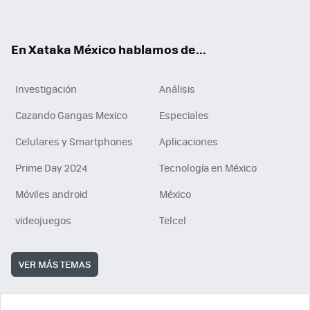
ok
e
am
m
rd
n
ok
En Xataka México hablamos de...
Investigación
Análisis
Cazando Gangas Mexico
Especiales
Celulares y Smartphones
Aplicaciones
Prime Day 2024
Tecnología en México
Móviles android
México
videojuegos
Telcel
VER MÁS TEMAS