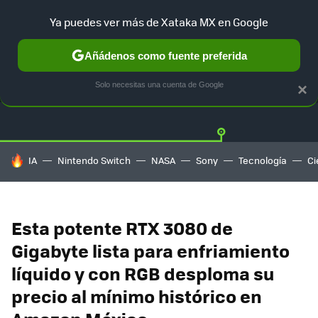
Ya puedes ver más de Xataka MX en Google
Añádenos como fuente preferida
OFERTAS
GUÍA DE COMPRAS
MERCADO LIBRE
AMAZON
Solo necesitas una cuenta de Google
×
HOY SE HABLA DE
IA
Nintendo Switch
NASA
Sony
Tecnología
Ci
Esta potente RTX 3080 de
Gigabyte lista para enfriamiento
líquido y con RGB desploma su
precio al mínimo histórico en