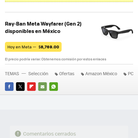
Ray-Ban Meta Wayfarer (Gen 2)
disponibles en México
Hoy en Meta —
$
8,769.00
El precio podría variar. Obtenemos comisión por estos enlaces
TEMAS
Selección
Ofertas
Amazon México
PC
FACEBOOK
TWITTER
FLIPBOARD
E-
WHATSAPP
MAIL
Comentarios cerrados