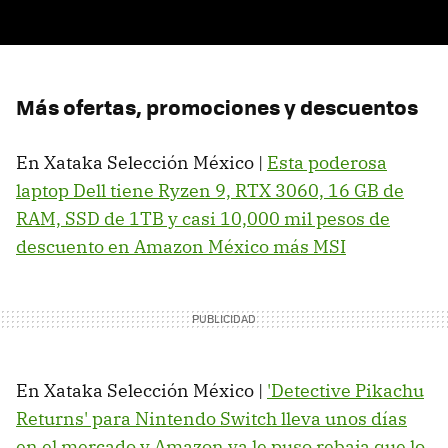
Más ofertas, promociones y descuentos
En Xataka Selección México |
Esta poderosa
laptop Dell tiene Ryzen 9, RTX 3060, 16 GB de
RAM, SSD de 1TB y casi 10,000 mil pesos de
descuento en Amazon México más MSI
En Xataka Selección México |
'Detective Pikachu
Returns' para Nintendo Switch lleva unos días
en el mercado y Amazon ya le puso rebaja que lo