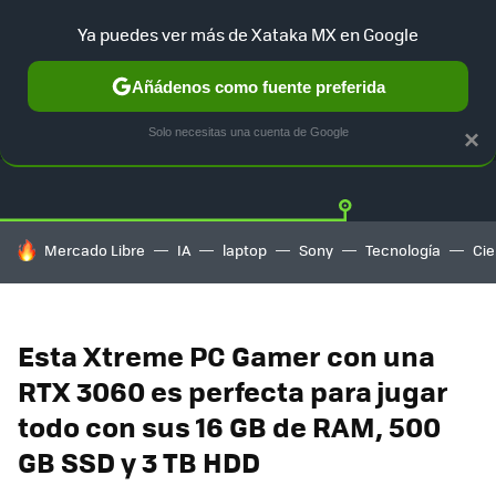
Ya puedes ver más de Xataka MX en Google
Añádenos como fuente preferida
OFERTAS
GUÍA DE COMPRAS
MERCADO LIBRE
AMAZON
Solo necesitas una cuenta de Google
×
HOY SE HABLA DE
Mercado Libre
IA
laptop
Sony
Tecnología
Cie
Esta Xtreme PC Gamer con una
RTX 3060 es perfecta para jugar
todo con sus 16 GB de RAM, 500
GB SSD y 3 TB HDD