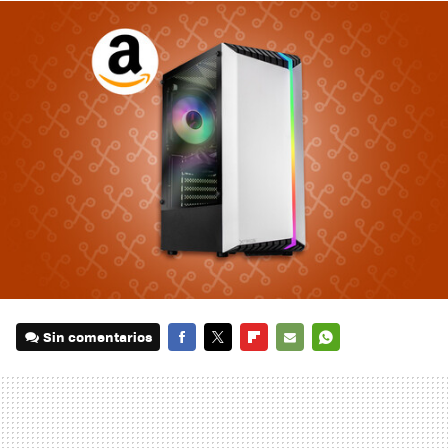
Sin comentarios
FACEBOOK
TWITTER
FLIPBOARD
E-
WHATSAPP
MAIL