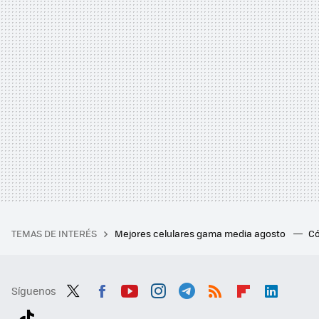
TEMAS DE INTERÉS
Mejores celulares gama media agosto
Có
Síguenos
Twit
Fac
You
Inst
Tele
RSS
Flip
Link