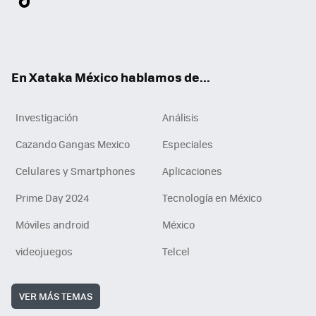
ter
ebo
tub
agr
gra
boa
edI
Tikt
ok
e
am
m
rd
n
ok
En Xataka México hablamos de...
Investigación
Análisis
Cazando Gangas Mexico
Especiales
Celulares y Smartphones
Aplicaciones
Prime Day 2024
Tecnología en México
Móviles android
México
videojuegos
Telcel
VER MÁS TEMAS