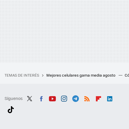
TEMAS DE INTERÉS
Mejores celulares gama media agosto
Có
Síguenos
Twit
Fac
You
Inst
Tele
RSS
Flip
Link
ter
ebo
tub
agr
gra
boa
edI
Tikt
ok
e
am
m
rd
n
ok