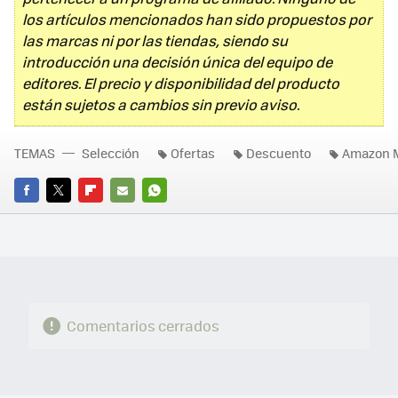
los artículos mencionados han sido propuestos por
las marcas ni por las tiendas, siendo su
introducción una decisión única del equipo de
editores. El precio y disponibilidad del producto
están sujetos a cambios sin previo aviso.
TEMAS
Selección
Ofertas
Descuento
Amazon 
FACEBOOK
TWITTER
FLIPBOARD
E-
WHATSAPP
MAIL
Comentarios cerrados