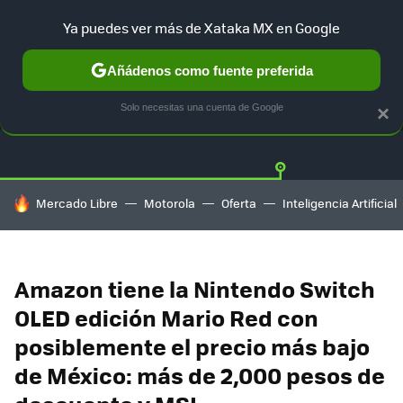
Ya puedes ver más de Xataka MX en Google
Añádenos como fuente preferida
OFERTAS
GUÍA DE COMPRAS
MERCADO LIBRE
AMAZON
Solo necesitas una cuenta de Google
×
HOY SE HABLA DE
Mercado Libre
Motorola
Oferta
Inteligencia Artificial
Amazon tiene la Nintendo Switch
OLED edición Mario Red con
posiblemente el precio más bajo
de México: más de 2,000 pesos de