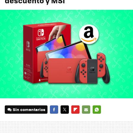
descuento y MSI
Sin comentarios
FACEBOOK
TWITTER
FLIPBOARD
E-
WHATSAPP
MAIL