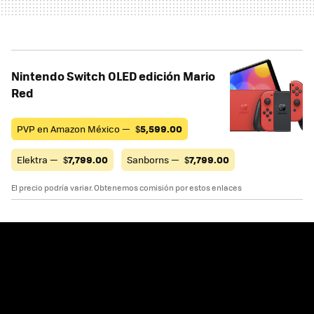
Nintendo Switch OLED edición Mario
Red
PVP en Amazon México —
$
5,599.00
Elektra —
$
7,799.00
Sanborns —
$
7,799.00
El precio podría variar. Obtenemos comisión por estos enlaces