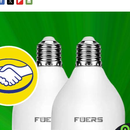
FACEBOOK
TWITTER
FLIPBOARD
E-
MAIL