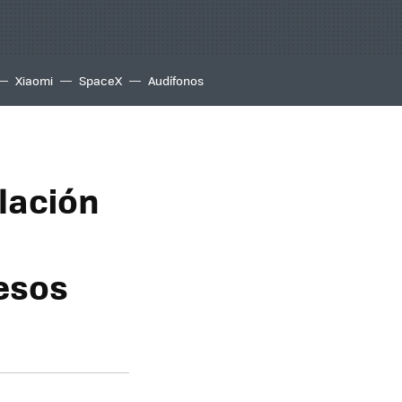
Xiaomi
SpaceX
Audífonos
lación
pesos