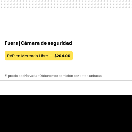
Fuers | Cámara de seguridad
PVP en Mercado Libre —
$
294.00
El precio podría variar. Obtenemos comisión por estos enlaces