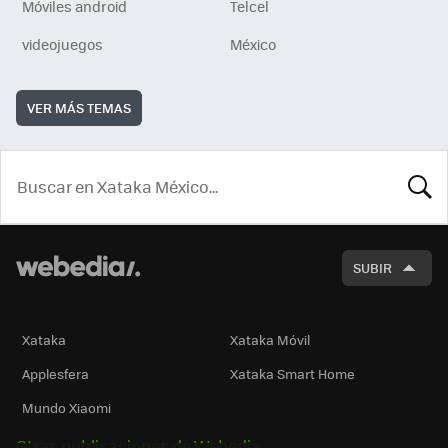
Móviles android
Telcel
videojuegos
México
VER MÁS TEMAS
BUSCA
SUBIR
Xataka
Xataka Móvil
Applesfera
Xataka Smart Home
Mundo Xiaomi
Otras publicaciones de Webedia