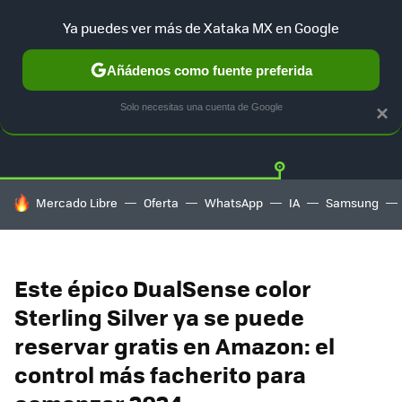
Ya puedes ver más de Xataka MX en Google
Añádenos como fuente preferida
OFERTAS
GUÍA DE COMPRAS
MERCADO LIBRE
AMAZON
Solo necesitas una cuenta de Google
×
HOY SE HABLA DE
Mercado Libre
Oferta
WhatsApp
IA
Samsung
Este épico DualSense color
Sterling Silver ya se puede
reservar gratis en Amazon: el
control más facherito para