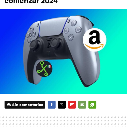
comenzar 2024
Sin comentarios
FACEBOOK
TWITTER
FLIPBOARD
E-
WHATSAPP
MAIL