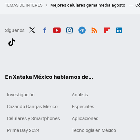
TEMAS DE INTERÉS
Mejores celulares gama media agosto
Có
Síguenos
Twit
Fac
You
Inst
Tele
RSS
Flip
Link
ter
ebo
tub
agr
gra
boa
edI
Tikt
ok
e
am
m
rd
n
ok
En Xataka México hablamos de...
Investigación
Análisis
Cazando Gangas Mexico
Especiales
Celulares y Smartphones
Aplicaciones
Prime Day 2024
Tecnología en México