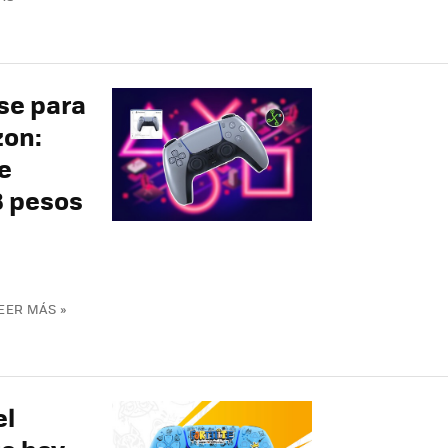
se para
zon:
e
8 pesos
EER MÁS »
el