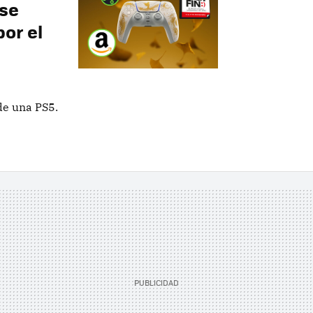
se
por el
de una PS5.