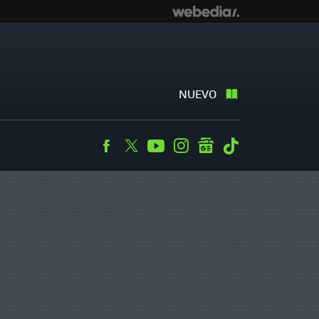
NUEVO
Facebook
Twitter
Youtube
Instagram
googlenews
Tiktok