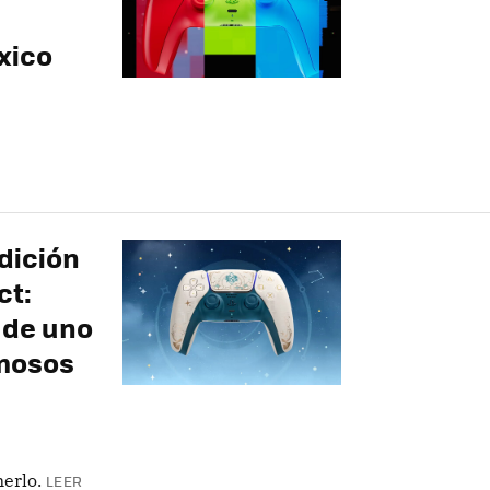
xico
dición
ct:
 de uno
rmosos
erlo.
LEER