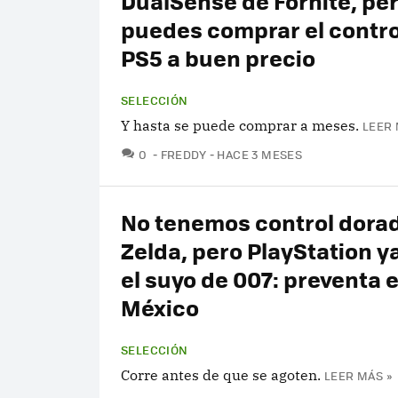
DualSense de Fornite, pe
puedes comprar el contro
PS5 a buen precio
SELECCIÓN
Y hasta se puede comprar a meses.
LEER 
COMENTARIOS
0
FREDDY
HACE 3 MESES
No tenemos control dora
Zelda, pero PlayStation y
el suyo de 007: preventa 
México
SELECCIÓN
Corre antes de que se agoten.
LEER MÁS »