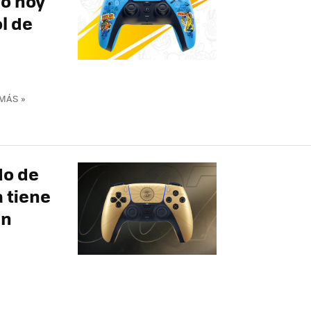
ro hoy
l de
MÁS »
do de
a tiene
en