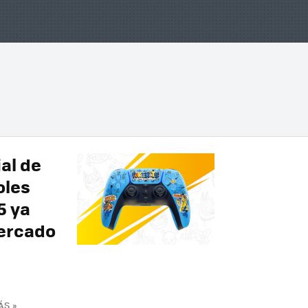
al de
oles
5 ya
ercado
ÁS »