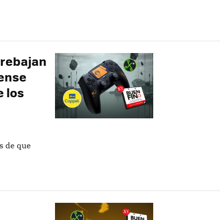
 rebajan
Sense
e los
s de que