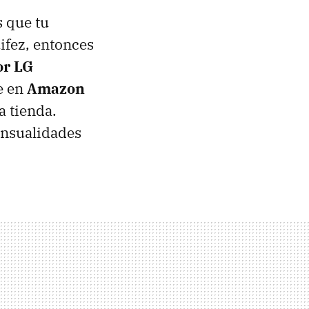
s que tu
ifez, entonces
or LG
e en
Amazon
a tienda.
ensualidades