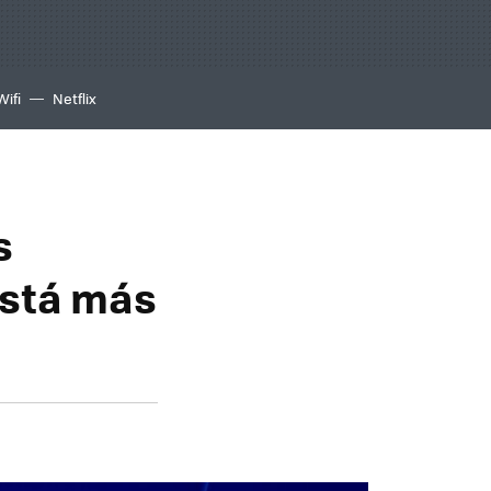
Wifi
Netflix
s
está más