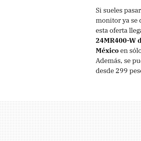
Si sueles pasa
monitor ya se 
esta oferta ll
24MR400-W de
México
en sól
Además, se pu
desde 299 pes