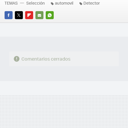
TEMAS
Selección
automovil
Detector
FACEBOOK
TWITTER
FLIPBOARD
E-
WHATSAPP
MAIL
Comentarios cerrados