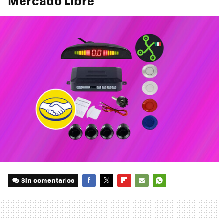
Mercado Libre
Sin comentarios
FACEBOOK
TWITTER
FLIPBOARD
E-
WHATSAPP
MAIL