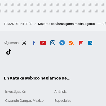
TEMAS DE INTERÉS
Mejores celulares gama media agosto
Có
Síguenos
Twit
Fac
You
Inst
Tele
RSS
Flip
Link
ter
ebo
tub
agr
gra
boa
edI
Tikt
ok
e
am
m
rd
n
ok
En Xataka México hablamos de...
Investigación
Análisis
Cazando Gangas Mexico
Especiales