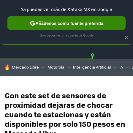
Ya puedes ver más de Xataka MX en Google
Añádenos como fuente preferida
OFERTAS
GUÍA DE COMPRAS
MERCADO LIBRE
AMAZON
Solo necesitas una cuenta de Google
×
HOY SE HABLA DE
Mercado Libre
Motorola
Inteligencia Artificial
IA
Con este set de sensores de
proximidad dejaras de chocar
cuando te estacionas y están
disponibles por solo 150 pesos en