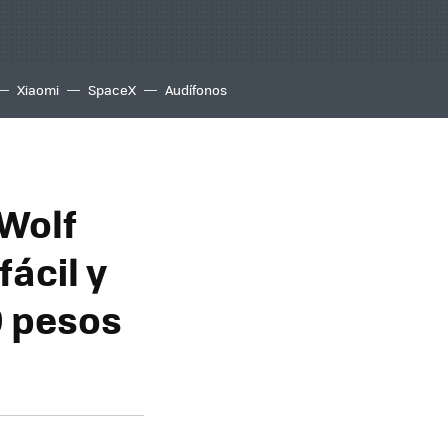
Xiaomi
SpaceX
Audífonos
 Wolf
ácil y
9 pesos