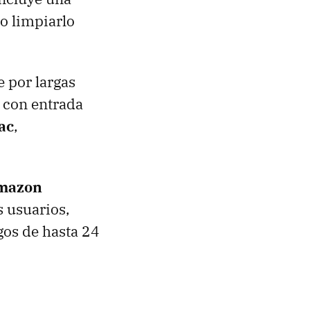
 o limpiarlo
e por largas
e con entrada
ac
,
mazon
s usuarios,
gos de hasta 24