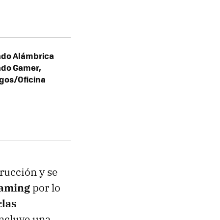
ado Alámbrica
ado Gamer,
gos/Oficina
rucción y se
gaming
por lo
clas
ncluye una