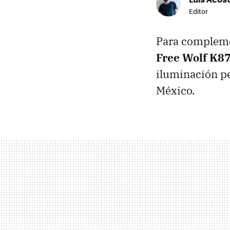
Editor
Para compleme
Free Wolf K8
iluminación pe
México.