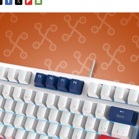
FACEBOOK
TWITTER
FLIPBOARD
E-
MAIL