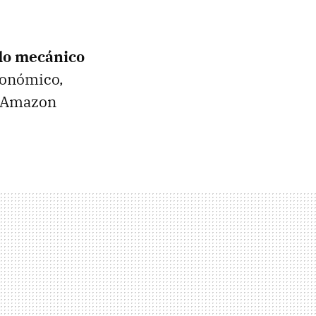
do mecánico
gonómico,
 Amazon