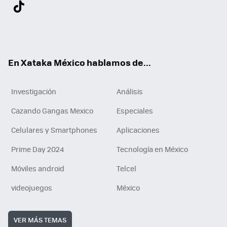
Twit
Fac
You
Inst
Tele
RSS
Flip
Link
ter
ebo
tub
agr
gra
boa
edI
Tikt
ok
e
am
m
rd
n
ok
En Xataka México hablamos de...
Investigación
Análisis
Cazando Gangas Mexico
Especiales
Celulares y Smartphones
Aplicaciones
Prime Day 2024
Tecnología en México
Móviles android
Telcel
videojuegos
México
VER MÁS TEMAS