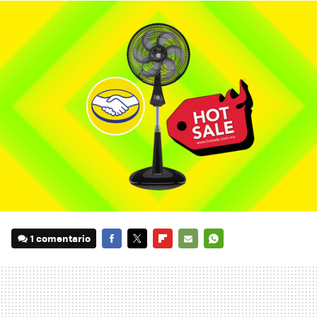
1 comentario
FACEBOOK
TWITTER
FLIPBOARD
E-
WHATSAPP
MAIL