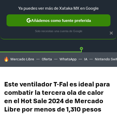
Ya puedes ver más de Xataka MX en Google
Añádenos como fuente preferida
OFERTAS
GUÍA DE COMPRAS
MERCADO LIBRE
AMAZON
Solo necesitas una cuenta de Google
×
HOY SE HABLA DE
Mercado Libre
Oferta
WhatsApp
IA
Nintendo Swi
Este ventilador T-Fal es ideal para
combatir la tercera ola de calor
en el Hot Sale 2024 de Mercado
Libre por menos de 1,310 pesos