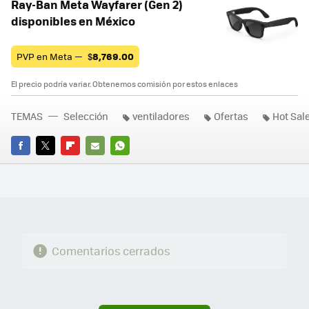
Ray-Ban Meta Wayfarer (Gen 2)
disponibles en México
PVP en Meta —
$
8,769.00
El precio podría variar. Obtenemos comisión por estos enlaces
TEMAS
Selección
ventiladores
Ofertas
Hot Sal
FACEBOOK
TWITTER
FLIPBOARD
E-
WHATSAPP
MAIL
Comentarios cerrados