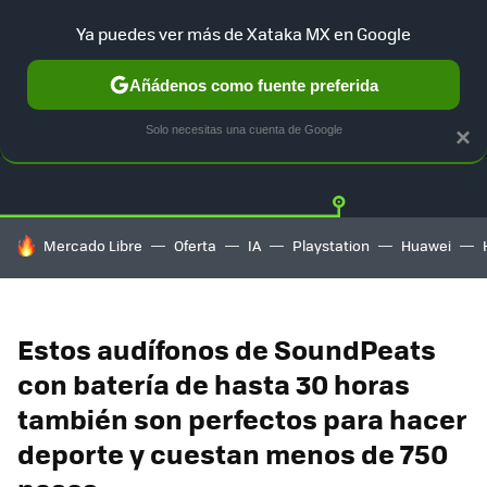
Ya puedes ver más de Xataka MX en Google
Añádenos como fuente preferida
OFERTAS
GUÍA DE COMPRAS
MERCADO LIBRE
AMAZON
Solo necesitas una cuenta de Google
×
HOY SE HABLA DE
Mercado Libre
Oferta
IA
Playstation
Huawei
Estos audífonos de SoundPeats
con batería de hasta 30 horas
también son perfectos para hacer
deporte y cuestan menos de 750