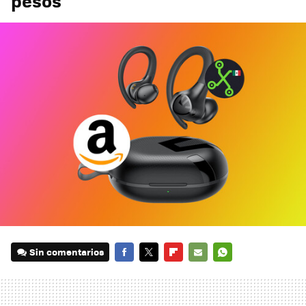
pesos
Sin comentarios
FACEBOOK
TWITTER
FLIPBOARD
E-
WHATSAPP
MAIL