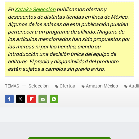
En
Xataka Selección
publicamos ofertas y
descuentos de distintas tiendas en línea de México.
Algunos de los enlaces de esta publicación pueden
pertenecer a un programa de afiliado. Ninguno de
los artículos mencionados han sido propuestos por
las marcas ni por las tiendas, siendo su
introducción una decisión única del equipo de
editores. El precio y disponibilidad del producto
están sujetos a cambios sin previo aviso.
TEMAS
Selección
Ofertas
Amazon México
Audi
FACEBOOK
TWITTER
FLIPBOARD
E-
WHATSAPP
MAIL