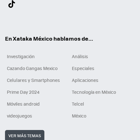
Twit
Fac
You
Inst
Tele
RSS
Flip
Link
ter
ebo
tub
agr
gra
boa
edI
Tikt
ok
e
am
m
rd
n
ok
En Xataka México hablamos de...
Investigación
Análisis
Cazando Gangas Mexico
Especiales
Celulares y Smartphones
Aplicaciones
Prime Day 2024
Tecnología en México
Móviles android
Telcel
videojuegos
México
VER MÁS TEMAS