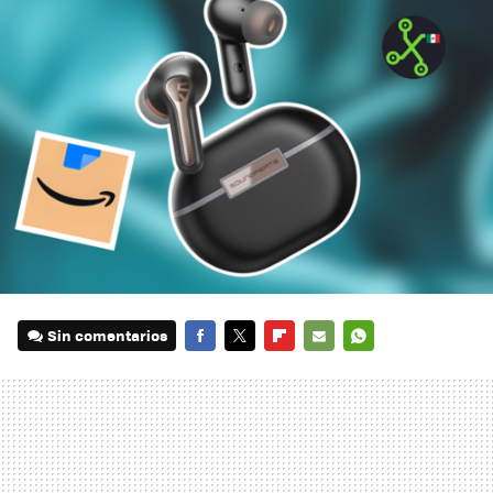
Sin comentarios
FACEBOOK
TWITTER
FLIPBOARD
E-
WHATSAPP
MAIL