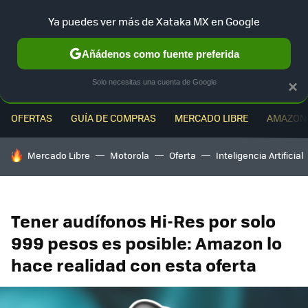
Ya puedes ver más de Xataka MX en Google
MENÚ
NUEVO
Añádenos como fuente preferida
Solo necesitas una cuenta de Google
×
OFERTAS
GUÍA DE COMPRAS
MERCADO LIBRE
AMAZON
HOY SE HABLA DE
Mercado Libre
Motorola
Oferta
Inteligencia Artificial
Tener audífonos Hi-Res por solo
999 pesos es posible: Amazon lo
hace realidad con esta oferta