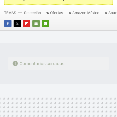
TEMAS
Selección
Ofertas
Amazon México
Soun
FACEBOOK
TWITTER
FLIPBOARD
E-
WHATSAPP
MAIL
Comentarios cerrados