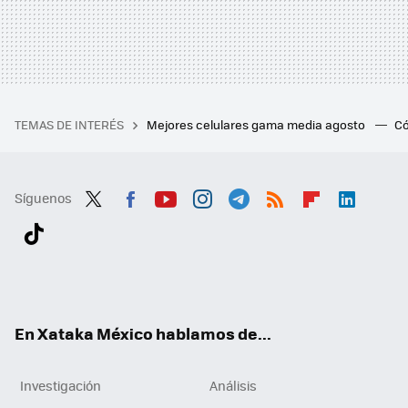
TEMAS DE INTERÉS
Mejores celulares gama media agosto
Có
Síguenos
Twit
Fac
You
Inst
Tele
RSS
Flip
Link
ter
ebo
tub
agr
gra
boa
edI
Tikt
ok
e
am
m
rd
n
ok
En Xataka México hablamos de...
Investigación
Análisis