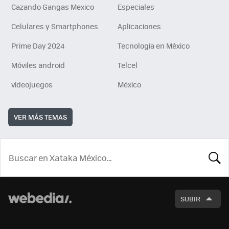
Cazando Gangas Mexico
Especiales
Celulares y Smartphones
Aplicaciones
Prime Day 2024
Tecnología en México
Móviles android
Telcel
videojuegos
México
VER MÁS TEMAS
BUSCA
SUBIR