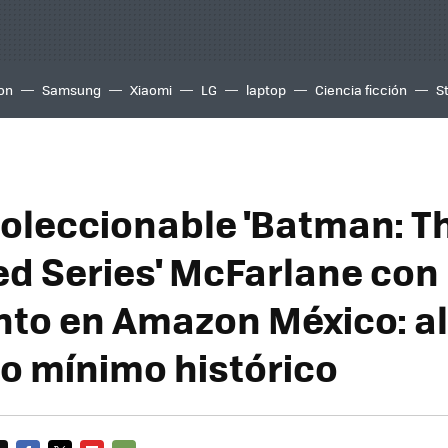
ion
Samsung
Xiaomi
LG
laptop
Ciencia ficción
S
coleccionable 'Batman: T
d Series' McFarlane con
to en Amazon México: a
io mínimo histórico