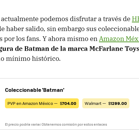
e actualmente podemos disfrutar a través de
H
 haber salido, sin embargo sus coleccionable
s por los fans. Y ahora mismo en
Amazon Méx
igura de Batman de la marca McFarlane Toy
cio mínimo histórico.
Coleccionable 'Batman'
PVP en Amazon México —
$
704.00
Walmart —
$
1299.00
El precio podría variar. Obtenemos comisión por estos enlaces