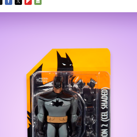
FACEBOOK
TWITTER
FLIPBOARD
E-
MAIL