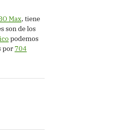
BO Max
, tiene
s son de los
ico
podemos
s
por
704