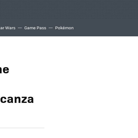
tar Wars
Game Pass
Pokémon
he
lcanza