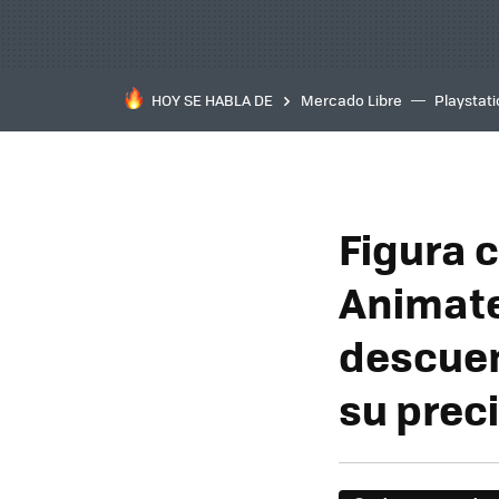
HOY SE HABLA DE
Mercado Libre
Playstat
Figura 
Animate
descuen
su prec