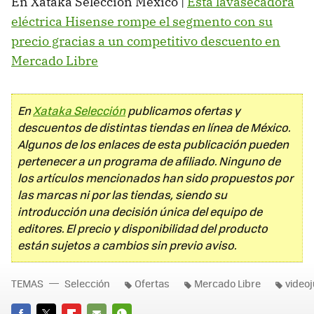
En Xataka Selección México |
Esta lavasecadora
eléctrica Hisense rompe el segmento con su
precio gracias a un competitivo descuento en
Mercado Libre
En
Xataka Selección
publicamos ofertas y
descuentos de distintas tiendas en línea de México.
Algunos de los enlaces de esta publicación pueden
pertenecer a un programa de afiliado. Ninguno de
los artículos mencionados han sido propuestos por
las marcas ni por las tiendas, siendo su
introducción una decisión única del equipo de
editores. El precio y disponibilidad del producto
están sujetos a cambios sin previo aviso.
TEMAS
Selección
Ofertas
Mercado Libre
video