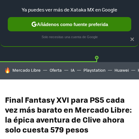
Ya puedes ver más de Xataka MX en Google
Añádenos como fuente preferida
OFERTAS
GUÍA DE COMPRAS
MERCADO LIBRE
AMAZON
Solo necesitas una cuenta de Google
×
HOY SE HABLA DE
Mercado Libre
Oferta
IA
Playstation
Huawei
Final Fantasy XVI para PS5 cada
vez más barato en Mercado Libre:
la épica aventura de Clive ahora
solo cuesta 579 pesos