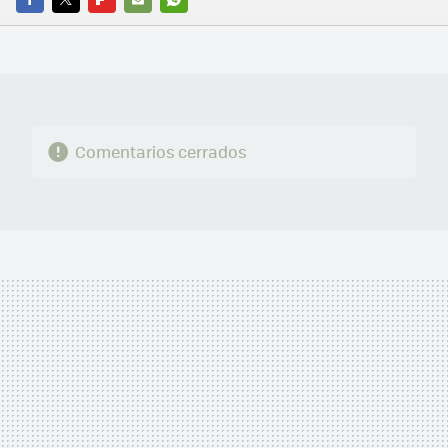
FACEBOOK
TWITTER
FLIPBOARD
E-
WHATSAPP
MAIL
Comentarios cerrados