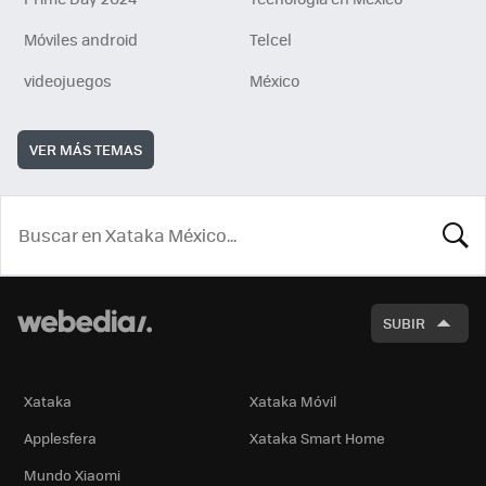
Móviles android
Telcel
videojuegos
México
VER MÁS TEMAS
BUSCA
SUBIR
Xataka
Xataka Móvil
Applesfera
Xataka Smart Home
Mundo Xiaomi