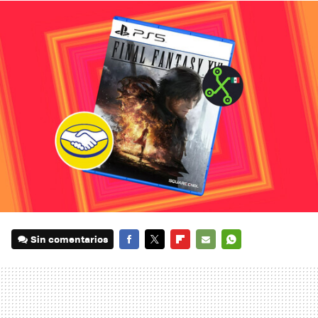
Sin comentarios
FACEBOOK
TWITTER
FLIPBOARD
E-
WHATSAPP
MAIL