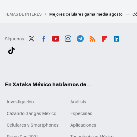
TEMAS DE INTERÉS
Mejores celulares gama media agosto
Có
Síguenos
Twit
Fac
You
Inst
Tele
RSS
Flip
Link
ter
ebo
tub
agr
gra
boa
edI
Tikt
ok
e
am
m
rd
n
ok
En Xataka México hablamos de...
Investigación
Análisis
Cazando Gangas Mexico
Especiales
Celulares y Smartphones
Aplicaciones
Prime Day 2024
Tecnología en México