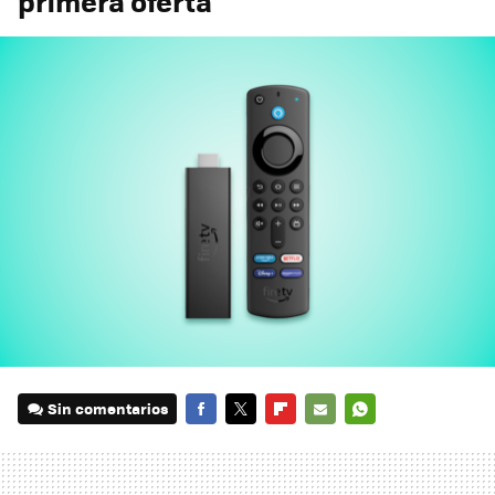
primera oferta
Sin comentarios
FACEBOOK
TWITTER
FLIPBOARD
E-
WHATSAPP
MAIL