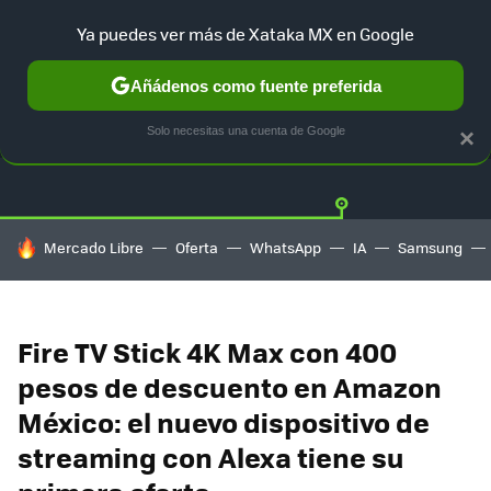
Ya puedes ver más de Xataka MX en Google
Añádenos como fuente preferida
OFERTAS
GUÍA DE COMPRAS
MERCADO LIBRE
AMAZON
Solo necesitas una cuenta de Google
×
HOY SE HABLA DE
Mercado Libre
Oferta
WhatsApp
IA
Samsung
Fire TV Stick 4K Max con 400
pesos de descuento en Amazon
México: el nuevo dispositivo de
streaming con Alexa tiene su