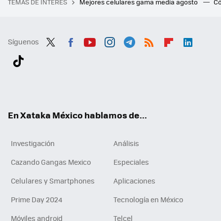
TEMAS DE INTERÉS
Mejores celulares gama media agosto
Có
Síguenos
Twit
Fac
You
Inst
Tele
RSS
Flip
Link
ter
ebo
tub
agr
gra
boa
edI
Tikt
ok
e
am
m
rd
n
ok
En Xataka México hablamos de...
Investigación
Análisis
Cazando Gangas Mexico
Especiales
Celulares y Smartphones
Aplicaciones
Prime Day 2024
Tecnología en México
Móviles android
Telcel