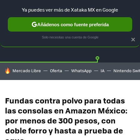
Ya puedes ver más de Xataka MX en Google
Añádenos como fuente preferida
OFERTAS
GUÍA DE COMPRAS
MERCADO LIBRE
AMAZON
Solo necesitas una cuenta de Google
×
HOY SE HABLA DE
Mercado Libre
Oferta
WhatsApp
IA
Nintendo Swi
Fundas contra polvo para todas
las consolas en Amazon México:
por menos de 300 pesos, con
doble forro y hasta a prueba de