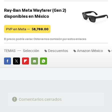
Ray-Ban Meta Wayfarer (Gen 2)
disponibles en México
PVP en Meta —
$
8,769.00
El precio podría variar. Obtenemos comisión por estos enlaces
TEMAS
Selección
Descuentos
Amazon México
FACEBOOK
TWITTER
FLIPBOARD
E-
WHATSAPP
MAIL
Comentarios cerrados