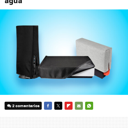
agua
2 comentarios
FACEBOOK
TWITTER
FLIPBOARD
E-
WHATSAPP
MAIL