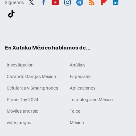
Síguenos
Twit
Fac
You
Inst
Tele
RSS
Flip
Link
ter
ebo
tub
agr
gra
boa
edI
Tikt
ok
e
am
m
rd
n
ok
En Xataka México hablamos de...
Investigación
Análisis
Cazando Gangas Mexico
Especiales
Celulares y Smartphones
Aplicaciones
Prime Day 2024
Tecnología en México
Móviles android
Telcel
videojuegos
México