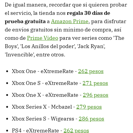
De igual manera, recordar que si quieren probar
el servicio, la tienda nos
regala 30 días de
prueba gratuita
a
Amazon Prime
, para disfrutar
de envíos gratuitos sin mínimo de compra, así
como de
Prime Video
para ver series como 'The
Boys', 'Los Anillos del poder', 'Jack Ryan',
'Invencible', entre otros.
Xbox One - eXtremeRate -
262 pesos
Xbox One S - eXtremeRate -
271 pesos
Xbox One X - eXtremeRate -
296 pesos
Xbox Series X - Mcbazel -
279 pesos
Xbox Series S - Wigearss -
286 pesos
PS4 - eXtremeRate -
262 pesos