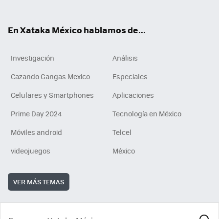
ok
e
am
m
rd
n
ok
En Xataka México hablamos de...
Investigación
Análisis
Cazando Gangas Mexico
Especiales
Celulares y Smartphones
Aplicaciones
Prime Day 2024
Tecnología en México
Móviles android
Telcel
videojuegos
México
VER MÁS TEMAS