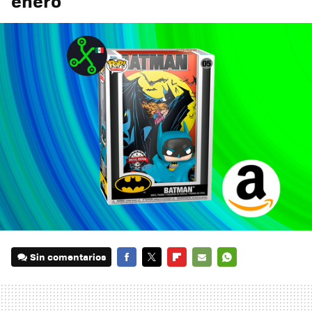
enero
Sin comentarios
FACEBOOK
TWITTER
FLIPBOARD
E-
WHATSAPP
MAIL