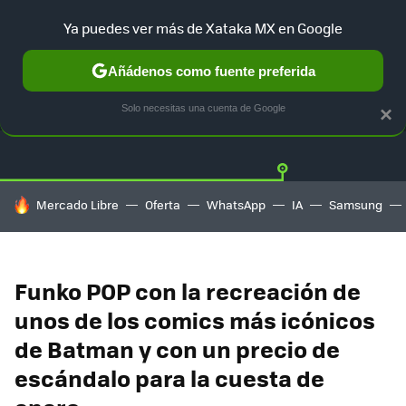
Ya puedes ver más de Xataka MX en Google
Añádenos como fuente preferida
OFERTAS
GUÍA DE COMPRAS
MERCADO LIBRE
AMAZON
Solo necesitas una cuenta de Google
×
HOY SE HABLA DE
Mercado Libre
Oferta
WhatsApp
IA
Samsung
Funko POP con la recreación de
unos de los comics más icónicos
de Batman y con un precio de
escándalo para la cuesta de