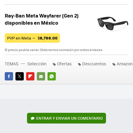
Ray-Ban Meta Wayfarer (Gen 2)
disponibles en México
PVP en Meta —
$
8,769.00
El precio podría variar. Obtenemos comisión por estos enlaces
TEMAS
Selección
Ofertas
Descuentos
Amazon
FACEBOOK
TWITTER
FLIPBOARD
E-
WHATSAPP
MAIL
ENTRAR Y ENVIAR UN COMENTARIO