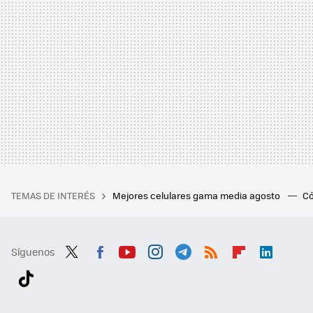
TEMAS DE INTERÉS
Mejores celulares gama media agosto
Có
Síguenos
Twit
Fac
You
Inst
Tele
RSS
Flip
Link
ter
ebo
tub
agr
gra
boa
edI
Tikt