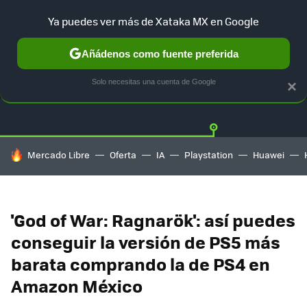
Ya puedes ver más de Xataka MX en Google
Añádenos como fuente preferida
OFERTAS
GUÍA DE COMPRAS
MERCADO LIBRE
AMAZON
Solo necesitas una cuenta de Google
×
HOY SE HABLA DE
Mercado Libre
Oferta
IA
Playstation
Huawei
'God of War: Ragnarök': así puedes
conseguir la versión de PS5 más
barata comprando la de PS4 en
Amazon México