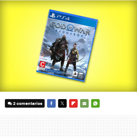
2 comentarios
FACEBOOK
TWITTER
FLIPBOARD
E-
WHATSAPP
MAIL