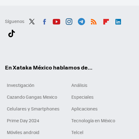
Síguenos
Twit
Fac
You
Inst
Tele
RSS
Flip
Link
ter
ebo
tub
agr
gra
boa
edI
Tikt
ok
e
am
m
rd
n
ok
En Xataka México hablamos de...
Investigación
Análisis
Cazando Gangas Mexico
Especiales
Celulares y Smartphones
Aplicaciones
Prime Day 2024
Tecnología en México
Móviles android
Telcel