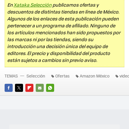
En
Xataka Selección
publicamos ofertas y
descuentos de distintas tiendas en línea de México.
Algunos de los enlaces de esta publicación pueden
pertenecer a un programa de afiliado. Ninguno de
los artículos mencionados han sido propuestos por
las marcas ni por las tiendas, siendo su
introducción una decisión única del equipo de
editores. El precio y disponibilidad del producto
están sujetos a cambios sin previo aviso.
TEMAS
Selección
Ofertas
Amazon México
vide
FACEBOOK
TWITTER
FLIPBOARD
E-
WHATSAPP
MAIL