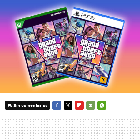
Sin comentarios
FACEBOOK
TWITTER
FLIPBOARD
E-
WHATSAPP
MAIL