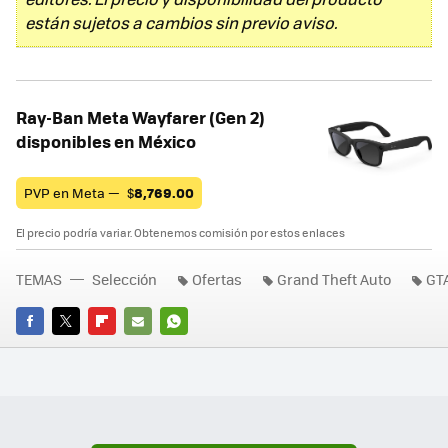
están sujetos a cambios sin previo aviso.
Ray-Ban Meta Wayfarer (Gen 2)
disponibles en México
PVP en Meta —
$
8,769.00
El precio podría variar. Obtenemos comisión por estos enlaces
TEMAS
Selección
Ofertas
Grand Theft Auto
GT
FACEBOOK
TWITTER
FLIPBOARD
E-
WHATSAPP
MAIL