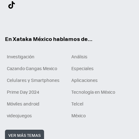
Twit
Fac
You
Inst
Tele
RSS
Flip
Link
ter
ebo
tub
agr
gra
boa
edI
Tikt
ok
e
am
m
rd
n
ok
En Xataka México hablamos de...
Investigación
Análisis
Cazando Gangas Mexico
Especiales
Celulares y Smartphones
Aplicaciones
Prime Day 2024
Tecnología en México
Móviles android
Telcel
videojuegos
México
VER MÁS TEMAS