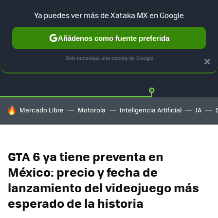
Ya puedes ver más de Xataka MX en Google
Añádenos como fuente preferida
OFERTAS
GUÍA DE COMPRAS
MERCADO LIBRE
AMAZON
Solo necesitas una cuenta de Google
×
HOY SE HABLA DE
Mercado Libre
Motorola
Inteligencia Artificial
IA
GTA 6 ya tiene preventa en
México: precio y fecha de
lanzamiento del videojuego más
esperado de la historia