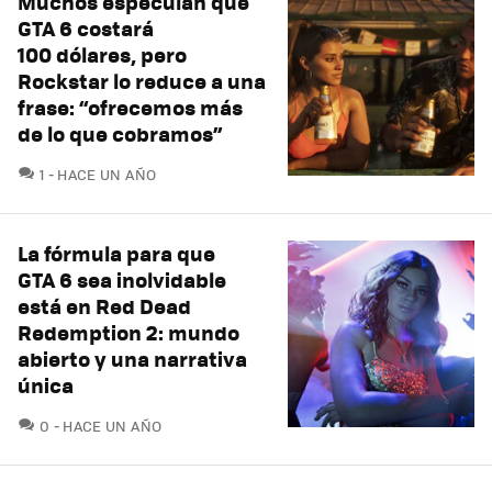
Muchos especulan que
GTA 6 costará
100 dólares, pero
Rockstar lo reduce a una
frase: “ofrecemos más
de lo que cobramos”
COMENTARIOS
1
HACE UN AÑO
La fórmula para que
GTA 6 sea inolvidable
está en Red Dead
Redemption 2: mundo
abierto y una narrativa
única
COMENTARIOS
0
HACE UN AÑO