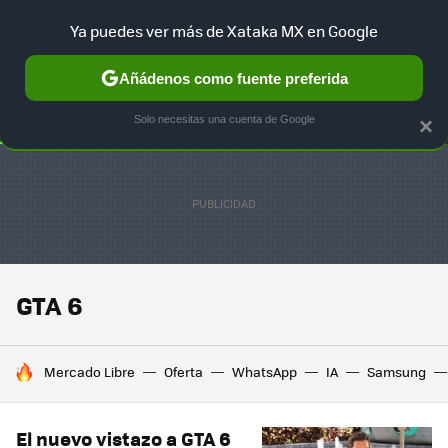
Ya puedes ver más de Xataka MX en Google
SELECCIÓN
GAMING
HOME
AUTO
TERRITORIO SAM
Añádenos como fuente preferida
Solo necesitas una cuenta de Google
×
GTA 6
HOY SE HABLA DE
Mercado Libre
Oferta
WhatsApp
IA
Samsung
El nuevo vistazo a GTA 6