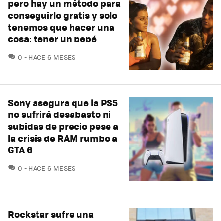
pero hay un método para
conseguirlo gratis y solo
tenemos que hacer una
cosa: tener un bebé
COMENTARIOS
0
HACE 6 MESES
Sony asegura que la PS5
no sufrirá desabasto ni
subidas de precio pese a
la crisis de RAM rumbo a
GTA 6
COMENTARIOS
0
HACE 6 MESES
Rockstar sufre una