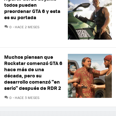
todos pueden
preordenar GTA 6 y esta
es su portada
COMENTARIOS
0
HACE 2 MESES
Muchos piensan que
Rockstar comenzó GTA 6
hace más de una
década, pero su
desarrollo comenzó "en
serio" después de RDR 2
COMENTARIOS
0
HACE 3 MESES