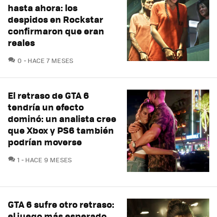
hasta ahora: los
despidos en Rockstar
confirmaron que eran
reales
COMENTARIOS
0
HACE 7 MESES
El retraso de GTA 6
tendría un efecto
dominó: un analista cree
que Xbox y PS6 también
podrían moverse
COMENTARIOS
1
HACE 9 MESES
GTA 6 sufre otro retraso:
el juego más esperado