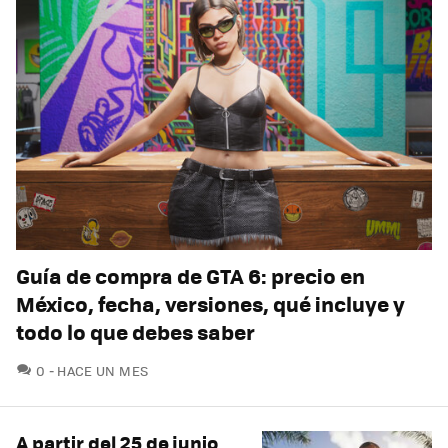
Guía de compra de GTA 6: precio en
México, fecha, versiones, qué incluye y
todo lo que debes saber
COMENTARIOS
0
HACE UN MES
A partir del 25 de junio