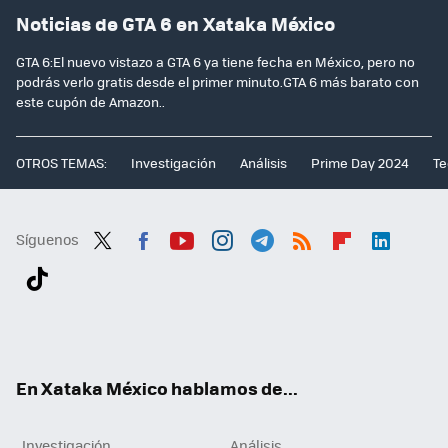
Noticias de GTA 6 en Xataka México
GTA 6:El nuevo vistazo a GTA 6 ya tiene fecha en México, pero no
podrás verlo gratis desde el primer minuto.GTA 6 más barato con
este cupón de Amazon..
OTROS TEMAS:
Investigación
Análisis
Prime Day 2024
Te
Síguenos
Twit
Fac
You
Inst
Tele
RSS
Flip
Link
ter
ebo
tub
agr
gra
boa
edI
Tikt
ok
e
am
m
rd
n
ok
En Xataka México hablamos de...
Investigación
Análisis