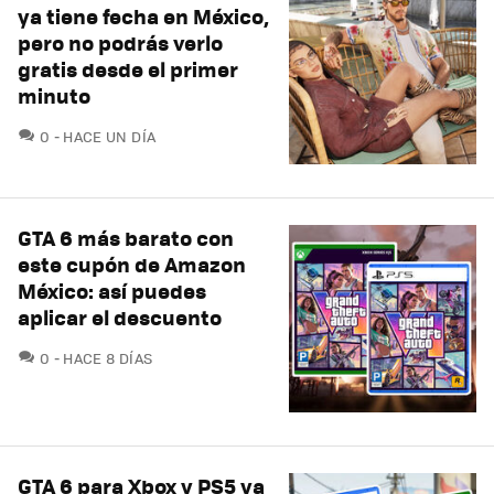
ya tiene fecha en México,
pero no podrás verlo
gratis desde el primer
minuto
COMENTARIOS
0
HACE UN DÍA
GTA 6 más barato con
este cupón de Amazon
México: así puedes
aplicar el descuento
COMENTARIOS
0
HACE 8 DÍAS
GTA 6 para Xbox y PS5 ya