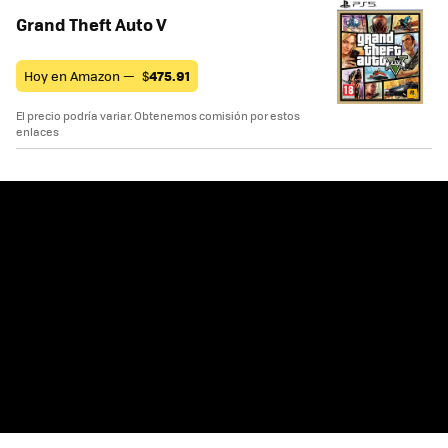
Grand Theft Auto V
Hoy en Amazon —
$
475.91
El precio podría variar. Obtenemos comisión por estos
enlaces