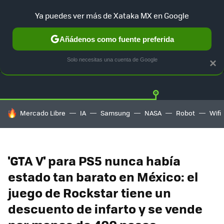
Ya puedes ver más de Xataka MX en Google
Añádenos como fuente preferida
OFERTAS
GUÍA DE COMPRAS
MERCADO LIBRE
AMAZON
Solo necesitas una cuenta de Google
×
HOY SE HABLA DE
Mercado Libre
IA
Samsung
NASA
Robot
Wifi
'GTA V' para PS5 nunca había
estado tan barato en México: el
juego de Rockstar tiene un
descuento de infarto y se vende