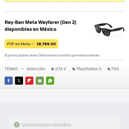
Ray-Ban Meta Wayfarer (Gen 2)
disponibles en México
PVP en Meta —
$
8,769.00
El precio podría variar. Obtenemos comisión por estos enlaces
TEMAS
Selección
GTA V
PlayStation 5
PS5
FACEBOOK
TWITTER
FLIPBOARD
E-
WHATSAPP
MAIL
Comentarios cerrados