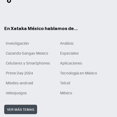
ter
ebo
tub
agr
gra
boa
edI
Tikt
ok
e
am
m
rd
n
ok
En Xataka México hablamos de...
Investigación
Análisis
Cazando Gangas Mexico
Especiales
Celulares y Smartphones
Aplicaciones
Prime Day 2024
Tecnología en México
Móviles android
Telcel
videojuegos
México
VER MÁS TEMAS