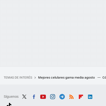
TEMAS DE INTERÉS
Mejores celulares gama media agosto
Có
Síguenos
Twit
Fac
You
Inst
Tele
RSS
Flip
Link