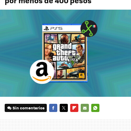
por menos de 400 pesos
Sin comentarios
FACEBOOK
TWITTER
FLIPBOARD
E-
WHATSAPP
MAIL