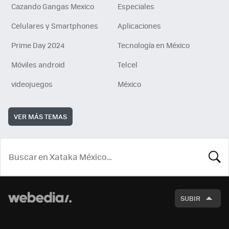
Cazando Gangas Mexico
Especiales
Celulares y Smartphones
Aplicaciones
Prime Day 2024
Tecnología en México
Móviles android
Telcel
videojuegos
México
VER MÁS TEMAS
BUSCA
SUBIR