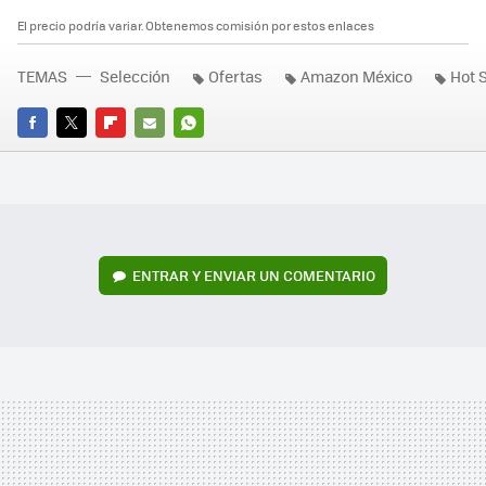
El precio podría variar. Obtenemos comisión por estos enlaces
TEMAS
Selección
Ofertas
Amazon México
Hot 
FACEBOOK
TWITTER
FLIPBOARD
E-
WHATSAPP
MAIL
ENTRAR Y ENVIAR UN COMENTARIO