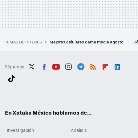
TEMAS DE INTERÉS
Mejores celulares gama media agosto
Có
Síguenos
Twit
Fac
You
Inst
Tele
RSS
Flip
Link
ter
ebo
tub
agr
gra
boa
edI
Tikt
ok
e
am
m
rd
n
ok
En Xataka México hablamos de...
Investigación
Análisis