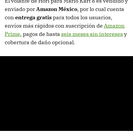
El volante de Hori para Mario Kart 8 es vendido y
enviado por
Amazon México
, por lo cual cuenta
con
entrega gratis
para todos los usuarios,
envíos más rápidos con suscripción de
Amazon
Prime
, pagos de hasta
seis meses sin intereses
y
cobertura de daño opcional.