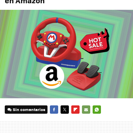
en Amazon
Sin comentarios
FACEBOOK
TWITTER
FLIPBOARD
E-
WHATSAPP
MAIL