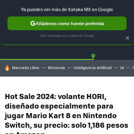
Ya puedes ver más de Xataka MX en Google
Añádenos como fuente preferida
OFERTAS
GUÍA DE COMPRAS
MERCADO LIBRE
AMAZON
Solo necesitas una cuenta de Google
×
HOY SE HABLA DE
Mercado Libre
Motorola
Inteligencia Artificial
IA
Hot Sale 2024: volante HORI,
diseñado especialmente para
jugar Mario Kart 8 en Nintendo
Switch, su precio: solo 1,186 pesos